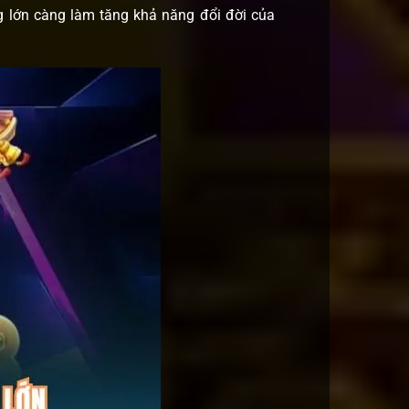
g lớn càng làm tăng khả năng đổi đời của