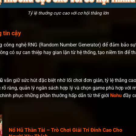
Tỷ lệ thưởng cực cao với cơ hội thắng lớn
 tin cậy
g công nghệ RNG (Random Number Generator) để đảm bảo sự c
ng có sự can thiệp hay gian lận từ hệ thống, tạo niềm tin để th
hũ
vẫn giữ sức hút đặc biệt nhờ lối chơi đơn giản, tỷ lệ thắng ca
c rõ ràng, quản lý ngân sách hợp lý và chọn game phù hợp với m
ội chinh phục những phần thưởng hấp dẫn từ thế giới
Nohu
đầy cơ
Nổ Hũ Thần Tài – Trò Chơi Giải Trí Đỉnh Cao Cho