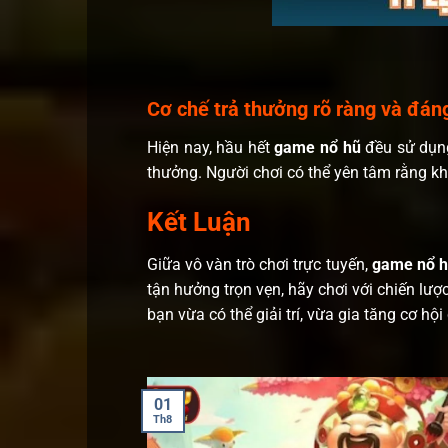
Cơ chế trả thưởng rõ ràng và đáng
Hiện nay, hầu hết
game nổ hũ
đều sử dụn
thưởng. Người chơi có thể yên tâm rằng khô
Kết Luận
Giữa vô vàn trò chơi trực tuyến,
game nổ 
tận hưởng trọn vẹn, hãy chơi với chiến lượ
bạn vừa có thể giải trí, vừa gia tăng cơ h
01
Th8