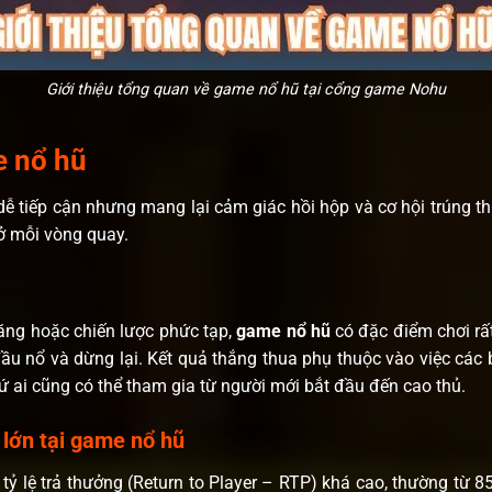
Giới thiệu tổng quan về game nổ hũ tại cổng game Nohu
e nổ hũ
, dễ tiếp cận nhưng mang lại cảm giác hồi hộp và cơ hội trúng
ở mỗi vòng quay.
ăng hoặc chiến lược phức tạp,
game nổ hũ
có đặc điểm chơi rất
ầu nổ và dừng lại. Kết quả thắng thua phụ thuộc vào việc các
cứ ai cũng có thể tham gia từ người mới bắt đầu đến cao thủ.
 lớn tại game nổ hũ
ỷ lệ trả thưởng (Return to Player – RTP) khá cao, thường từ 85