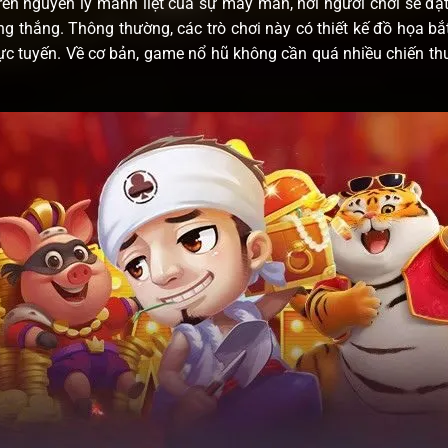
 trên nguyên lý mãnh liệt của sự may mắn, nơi người chơi sẽ đ
òng thắng. Thông thường, các trò chơi này có thiết kế đồ họa b
rực tuyến. Về cơ bản, game nổ hũ không cần quá nhiều chiến t