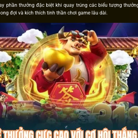
ay phần thưởng đặc biệt khi quay trúng các biểu tượng thưởn
ong đợi và kích thích tinh thần chơi game lâu dài.