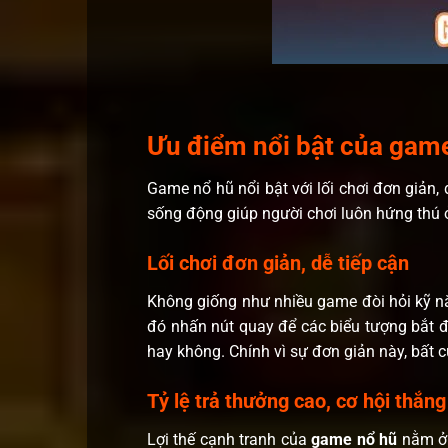
Ưu điểm nổi bật của gam
Game nổ hũ nổi bật với lối chơi đơn giản
sống động giúp người chơi luôn hứng thú 
Lối chơi đơn giản, dễ tiếp cận
Không giống như nhiều game đòi hỏi kỹ n
đó nhấn nút quay để các biểu tượng bắt đ
hay không. Chính vì sự đơn giản này, bất 
Tỷ lệ trả thưởng cao, cơ hội thắng
Lợi thế cạnh tranh của
game nổ hũ
nằm ở t