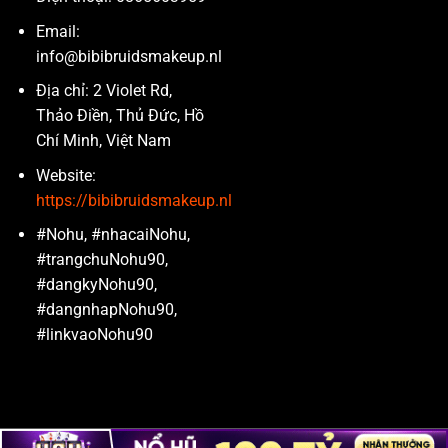
Email:
info@bibibruidsmakeup.nl
Địa chỉ: 2 Violet Rd,
Thảo Điền, Thủ Đức, Hồ
Chí Minh, Việt Nam
Website:
https://bibibruidsmakeup.nl
#Nohu, #nhacaiNohu,
#trangchuNohu90,
#dangkyNohu90,
#dangnhapNohu90,
#linkvaoNohu90