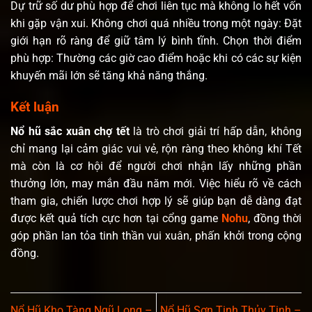
Dự trữ số dư phù hợp để chơi liên tục mà không lo hết vốn
khi gặp vận xui. Không chơi quá nhiều trong một ngày: Đặt
giới hạn rõ ràng để giữ tâm lý bình tĩnh. Chọn thời điểm
phù hợp: Thường các giờ cao điểm hoặc khi có các sự kiện
khuyến mãi lớn sẽ tăng khả năng thắng.
Kết luận
Nổ hũ sắc xuân chợ tết
là trò chơi giải trí hấp dẫn, không
chỉ mang lại cảm giác vui vẻ, rộn ràng theo không khí Tết
mà còn là cơ hội để người chơi nhận lấy những phần
thưởng lớn, may mắn đầu năm mới. Việc hiểu rõ về cách
tham gia, chiến lược chơi hợp lý sẽ giúp bạn dễ dàng đạt
được kết quả tích cực hơn tại cổng game
Nohu
, đồng thời
góp phần lan tỏa tinh thần vui xuân, phấn khởi trong cộng
đồng.
Nổ Hũ Kho Tàng Ngũ Long –
Nổ Hũ Sơn Tinh Thủy Tinh –