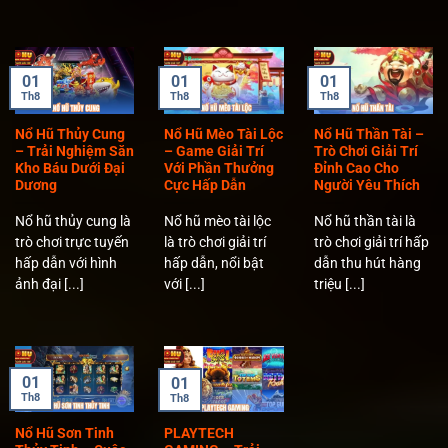
01
01
01
Th8
Th8
Th8
Nổ Hũ Thủy Cung
Nổ Hũ Mèo Tài Lộc
Nổ Hũ Thần Tài –
– Trải Nghiệm Săn
– Game Giải Trí
Trò Chơi Giải Trí
Kho Báu Dưới Đại
Với Phần Thưởng
Đỉnh Cao Cho
Dương
Cực Hấp Dẫn
Người Yêu Thích
Nổ hũ thủy cung là
Nổ hũ mèo tài lộc
Nổ hũ thần tài là
trò chơi trực tuyến
là trò chơi giải trí
trò chơi giải trí hấp
hấp dẫn với hình
hấp dẫn, nổi bật
dẫn thu hút hàng
ảnh đại [...]
với [...]
triệu [...]
01
01
Th8
Th8
Nổ Hũ Sơn Tinh
PLAYTECH