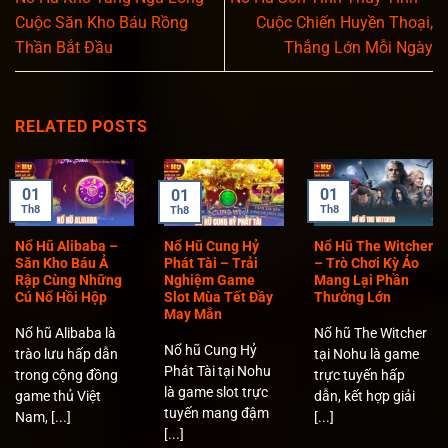
Cuộc Săn Kho Báu Rồng
Cuộc Chiến Huyền Thoại,
Thần Bắt Đầu
Thắng Lớn Mỗi Ngày
RELATED POSTS
01
01
01
Th8
Th8
Th8
Nổ Hũ Alibaba –
Nổ Hũ Cung Hỷ
Nổ Hũ The Witcher
Săn Kho Báu Ả
Phát Tài – Trải
– Trò Chơi Kỳ Ảo
Rập Cùng Những
Nghiệm Game
Mang Lại Phần
Cú Nổ Hồi Hộp
Slot Mùa Tết Đầy
Thưởng Lớn
May Mắn
Nổ hũ Alibaba là
Nổ hũ The Witcher
Nổ hũ Cung Hỷ
trào lưu hấp dẫn
tại Nohu là game
Phát Tài tại Nohu
trong cộng đồng
trực tuyến hấp
là game slot trực
game thủ Việt
dẫn, kết hợp giải
tuyến mang đậm
Nam, [...]
[...]
[...]