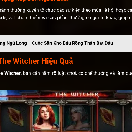
t hành thường xuyên tổ chức các sự kiện theo mùa, lễ hội hoặc c
ode, vật phẩm hiếm và các phần thưởng có giá trị khác, giúp 
ng Ngũ Long – Cuộc Săn Kho Báu Rồng Thần Bắt Đầu
The Witcher Hiệu Quả
e Witcher
, bạn cần nắm rõ luật chơi, cơ chế thưởng và làm qu