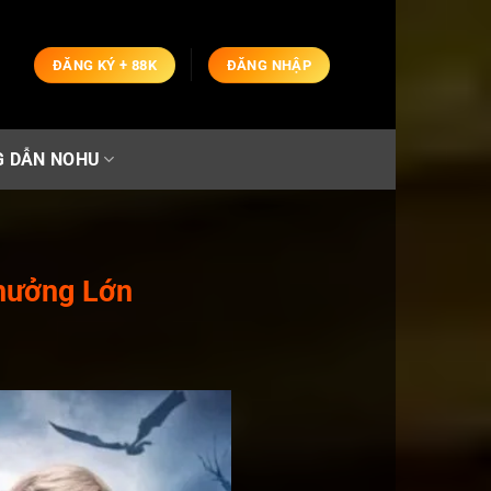
ĐĂNG KÝ + 88K
ĐĂNG NHẬP
 DẪN NOHU
Thưởng Lớn