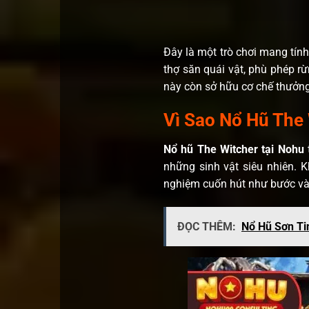
Đây là một trò chơi mang tính
thợ săn quái vật, phù phép rừ
này còn sở hữu cơ chế thưởng
Vì Sao Nổ Hũ The
Nổ hũ The Witcher tại Nohu
những sinh vật siêu nhiên. 
nghiệm cuốn hút như bước vào
ĐỌC THÊM:
Nổ Hũ Sơn Ti