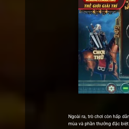
Ngoài ra, trò chơi còn hấp dẫn
mùa và phần thưởng đặc biệt 