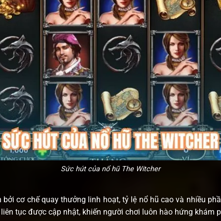
Sức hút của nổ hũ The Witcher
 bởi cơ chế quay thưởng linh hoạt, tỷ lệ nổ hũ cao và nhiều phầ
liên tục được cập nhật, khiến người chơi luôn hào hứng khám 