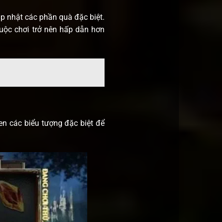
ập nhật các phần quà đặc biệt.
cuộc chơi trở nên hấp dẫn hơn
en các biểu tượng đặc biệt để