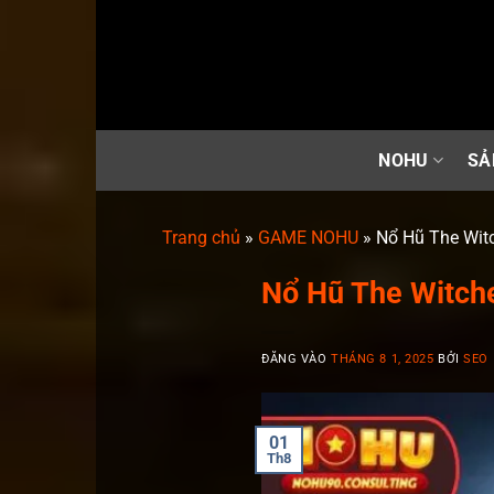
Bỏ
qua
nội
dung
NOHU
SẢ
Trang chủ
»
GAME NOHU
»
Nổ Hũ The Wit
Nổ Hũ The Witch
ĐĂNG VÀO
THÁNG 8 1, 2025
BỞI
SEO
01
Th8