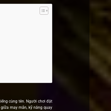
tiếng cùng tên. Người chơi đặt
ợp giữa may mắn, kỹ năng quay