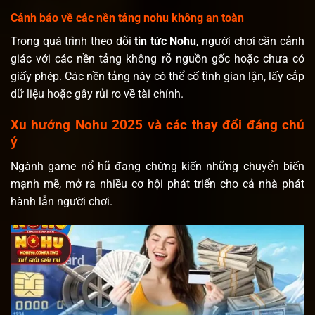
Cảnh báo về các nền tảng nohu không an toàn
Trong quá trình theo dõi
tin tức Nohu
, người chơi cần cảnh
giác với các nền tảng không rõ nguồn gốc hoặc chưa có
giấy phép. Các nền tảng này có thể cố tình gian lận, lấy cắp
dữ liệu hoặc gây rủi ro về tài chính.
Xu hướng Nohu 2025 và các thay đổi đáng chú
ý
Ngành game nổ hũ đang chứng kiến những chuyển biến
mạnh mẽ, mở ra nhiều cơ hội phát triển cho cả nhà phát
hành lẫn người chơi.