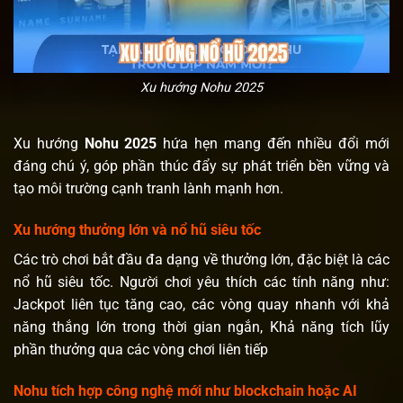
Xu hướng Nohu 2025
Xu hướng
Nohu 2025
hứa hẹn mang đến nhiều đổi mới
đáng chú ý, góp phần thúc đẩy sự phát triển bền vững và
tạo môi trường cạnh tranh lành mạnh hơn.
Xu hướng thưởng lớn và nổ hũ siêu tốc
Các trò chơi bắt đầu đa dạng về thưởng lớn, đặc biệt là các
nổ hũ siêu tốc. Người chơi yêu thích các tính năng như:
Jackpot liên tục tăng cao, các vòng quay nhanh với khả
năng thắng lớn trong thời gian ngắn, Khả năng tích lũy
phần thưởng qua các vòng chơi liên tiếp
Nohu tích hợp công nghệ mới như blockchain hoặc AI