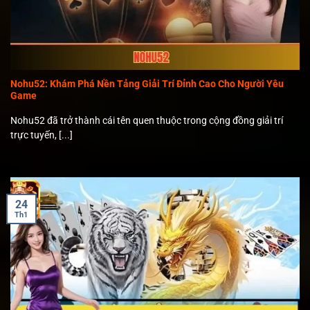
Nohu52: Khám Phá Nền Tảng Giải Trí Đỉnh Cao Cho Người Yêu
Game
Nohu52 đã trở thành cái tên quen thuộc trong cộng đồng giải trí
trực tuyến, [...]
24
Th1