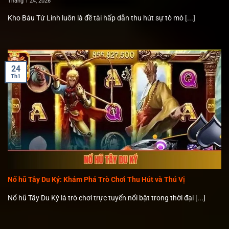
Tháng 1 24, 2026
Kho Báu Tứ Linh luôn là đề tài hấp dẫn thu hút sự tò mò [...]
24
Th1
Nổ hũ Tây Du Ký: Khám Phá Trò Chơi Thu Hút và Thú Vị
Nổ hũ Tây Du Ký là trò chơi trực tuyến nổi bật trong thời đại [...]