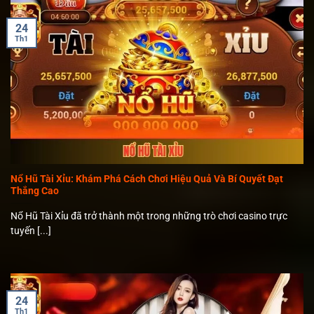
24
Th1
Nổ Hũ Tài Xỉu: Khám Phá Cách Chơi Hiệu Quả Và Bí Quyết Đạt
Thắng Cao
Nổ Hũ Tài Xỉu đã trở thành một trong những trò chơi casino trực
tuyến [...]
24
Th1