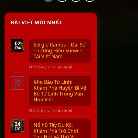
BÀI VIẾT MỚI NHẤT
02
Sergio Ramos – Đại Sứ
Th4
Thương Hiệu Sunwin
Tại Việt Nam
Chức năng bình luận bị tắt
ở
Sergio
Ramos
24
Kho Báu Tứ Linh:
–
Th1
Khám Phá Huyền Bí Về
Đại
Bộ Tứ Linh Trong Văn
Sứ
Hóa Việt
Thương
Hiệu
Sunwin
Chức năng bình luận bị tắt
ở
Tại
Kho
Việt
Báu
24
Nổ hũ Tây Du Ký:
Nam
Tứ
Th1
Khám Phá Trò Chơi
Linh:
Thu Hút và Thú Vị
Khám