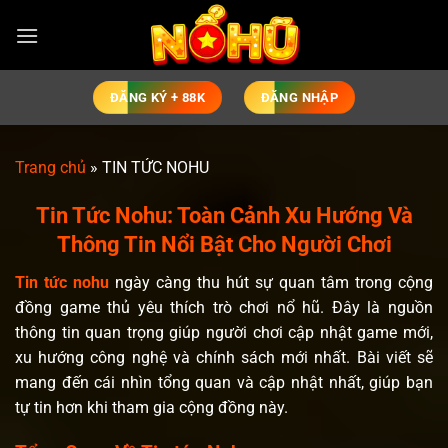
Bỏ
qua
nội
dung
ĐĂNG KÝ + 88K
ĐĂNG NHẬP
Trang chủ
»
TIN TỨC NOHU
Tin Tức Nohu: Toàn Cảnh Xu Hướng Và
Thông Tin Nổi Bật Cho Người Chơi
Tin tức nohu
ngày càng thu hút sự quan tâm trong cộng
đồng game thủ yêu thích trò chơi nổ hũ. Đây là nguồn
thông tin quan trọng giúp người chơi cập nhật game mới,
xu hướng công nghệ và chính sách mới nhất. Bài viết sẽ
mang đến cái nhìn tổng quan và cập nhật nhất, giúp bạn
tự tin hơn khi tham gia cộng đồng này.