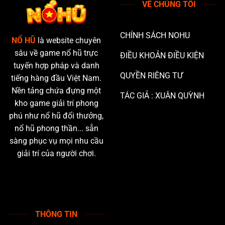
VỀ CHÚNG TÔI
Đẳng
Cấp
CHÍNH SÁCH NOHU
NỔ HŨ
là website chuyên
sâu về game nổ hũ trực
ĐIỀU KHOẢN ĐIỀU KIỆN
tuyến hợp pháp và danh
QUYỀN RIÊNG TƯ
tiếng hàng đầu Việt Nam.
Nền tảng chứa đựng một
TÁC GIẢ : XUÂN QUỲNH
kho game giải trí phong
phú như nổ hũ đổi thưởng,
nổ hũ phong thần... sẵn
sàng phục vụ mọi nhu cầu
giải trí của người chơi.
THÔNG TIN