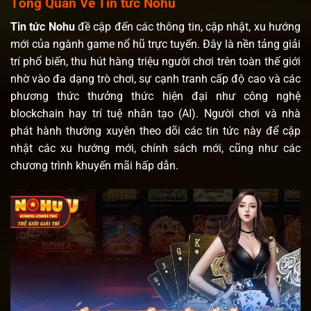
Tổng Quan Về Tin tức Nohu
Tin tức Nohu
đề cập đến các thông tin, cập nhật, xu hướng
mới của ngành game nổ hũ trực tuyến. Đây là nền tảng giải
trí phổ biến, thu hút hàng triệu người chơi trên toàn thế giới
nhờ vào đa dạng trò chơi, sự cạnh tranh cấp độ cao và các
phương thức thưởng thức hiện đại như công nghệ
blockchain hay trí tuệ nhân tạo (AI). Người chơi và nhà
phát hành thường xuyên theo dõi các tin tức này để cập
nhật các xu hướng mới, chính sách mới, cũng như các
chương trình khuyến mãi hấp dẫn.