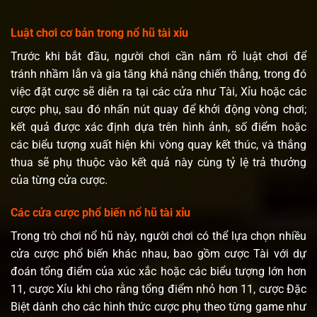
Luật chơi cơ bản trong nổ hũ tài xỉu
Trước khi bắt đầu, người chơi cần nắm rõ luật chơi để
tránh nhầm lẫn và gia tăng khả năng chiến thắng, trong đó
việc đặt cược sẽ diễn ra tại các cửa như Tài, Xỉu hoặc các
cược phụ, sau đó nhấn nút quay để khởi động vòng chơi;
kết quả được xác định dựa trên hình ảnh, số điểm hoặc
các biểu tượng xuất hiện khi vòng quay kết thúc, và thắng
thua sẽ phụ thuộc vào kết quả này cùng tỷ lệ trả thưởng
của từng cửa cược.
Các cửa cược phổ biến nổ hũ tài xỉu
Trong trò chơi nổ hũ này, người chơi có thể lựa chọn nhiều
cửa cược phổ biến khác nhau, bao gồm cược Tài với dự
đoán tổng điểm của xúc xắc hoặc các biểu tượng lớn hơn
11, cược Xỉu khi cho rằng tổng điểm nhỏ hơn 11, cược Đặc
Biệt dành cho các hình thức cược phụ theo từng game như