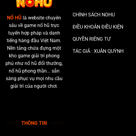
CHÍNH SÁCH NOHU
NỔ HŨ
là website chuyên
sâu về game nổ hũ trực
ĐIỀU KHOẢN ĐIỀU KIỆN
tuyến hợp pháp và danh
QUYỀN RIÊNG TƯ
tiếng hàng đầu Việt Nam.
Nền tảng chứa đựng một
TÁC GIẢ : XUÂN QUỲNH
kho game giải trí phong
phú như nổ hũ đổi thưởng,
nổ hũ phong thần... sẵn
sàng phục vụ mọi nhu cầu
giải trí của người chơi.
THÔNG TIN