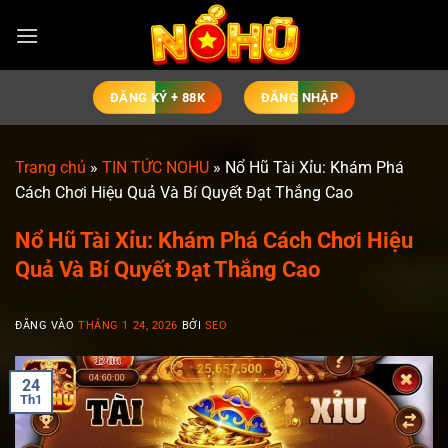
Bỏ
qua
nội
dung
ĐĂNG KÝ + 88K
ĐĂNG NHẬP
Trang chủ
»
TIN TỨC NOHU
»
Nổ Hũ Tài Xỉu: Khám Phá
Cách Chơi Hiệu Quả Và Bí Quyết Đạt Thắng Cao
Nổ Hũ Tài Xỉu: Khám Phá Cách Chơi Hiệu
Quả Và Bí Quyết Đạt Thắng Cao
ĐĂNG VÀO
THÁNG 1 24, 2026
BỞI
SEO
24
Th1