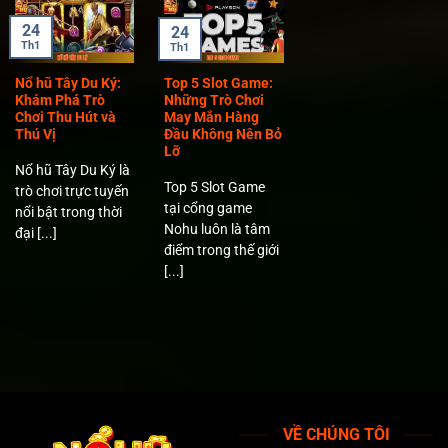
24
24
Th1
Th1
Nổ hũ Tây Du Ký:
Top 5 Slot Game:
Khám Phá Trò
Những Trò Chơi
Chơi Thu Hút và
May Mắn Hàng
Thú Vị
Đầu Không Nên Bỏ
Lỡ
Nổ hũ Tây Du Ký là
Top 5 Slot Game
trò chơi trực tuyến
tại cổng game
nổi bật trong thời
Nohu luôn là tâm
đại [...]
điểm trong thế giới
[...]
VỀ CHÚNG TÔI