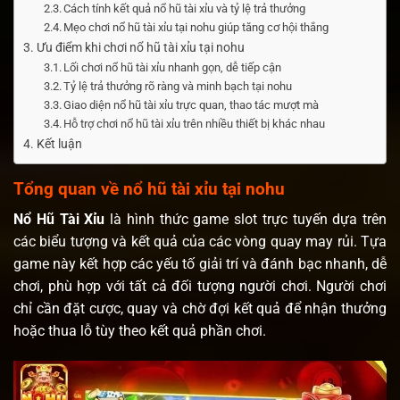
Cách tính kết quả nổ hũ tài xỉu và tỷ lệ trả thưởng
Mẹo chơi nổ hũ tài xỉu tại nohu giúp tăng cơ hội thắng
Ưu điểm khi chơi nổ hũ tài xỉu tại nohu
Lối chơi nổ hũ tài xỉu nhanh gọn, dễ tiếp cận
Tỷ lệ trả thưởng rõ ràng và minh bạch tại nohu
Giao diện nổ hũ tài xỉu trực quan, thao tác mượt mà
Hỗ trợ chơi nổ hũ tài xỉu trên nhiều thiết bị khác nhau
Kết luận
Tổng quan về nổ hũ tài xỉu tại nohu
Nổ Hũ Tài Xỉu
là hình thức game slot trực tuyến dựa trên
các biểu tượng và kết quả của các vòng quay may rủi. Tựa
game này kết hợp các yếu tố giải trí và đánh bạc nhanh, dễ
chơi, phù hợp với tất cả đối tượng người chơi. Người chơi
chỉ cần đặt cược, quay và chờ đợi kết quả để nhận thưởng
hoặc thua lỗ tùy theo kết quả phần chơi.