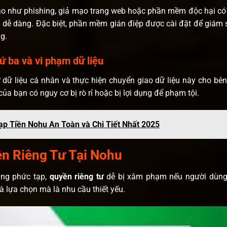
o như phishing, giả mạo trang web hoặc phần mềm độc hại có 
 dễ dàng. Đặc biệt, phần mềm gián điệp được cài đặt để giám
g.
hứ ba và vi phạm dữ liệu
rữ dữ liệu cá nhân và thực hiện chuyển giao dữ liệu này cho b
 của bạn có nguy cơ bị rò rỉ hoặc bị lợi dụng để phạm tội.
p Tiền Nohu An Toàn và Chi Tiết Nhất 2025
n Riêng Tư Tại Nohu
àng phức tạp,
quyền riêng tư
dễ bị xâm phạm nếu người dùng t
à lựa chọn mà là nhu cầu thiết yếu.