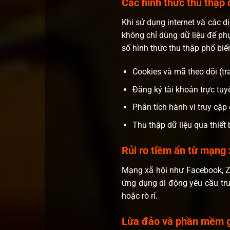
Các hình thức thu thập 
Khi sử dụng internet và các d
không chỉ dùng dữ liệu để ph
số hình thức thu thập phổ bi
Cookies và mã theo dõi (tr
Đăng ký tài khoản trực tuy
Phân tích hành vi truy cập
Thu thập dữ liệu qua thiết
Rủi ro tiềm ẩn từ mạng 
Mạng xã hội như Facebook, Za
ứng dụng di động yêu cầu truy
hoặc rò rỉ.
Lừa đảo và phần mềm g