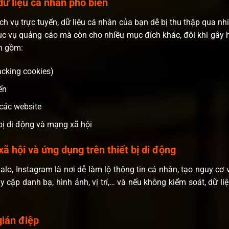
dữ liệu cá nhân phổ biến
ịch vụ trực tuyến, dữ liệu cá nhân của bạn dễ bị thu thập qua nh
ục vụ quảng cáo mà còn cho nhiều mục đích khác, đôi khi gây hạ
ến gồm:
acking cookies)
ến
 các website
 bị di động và mạng xã hội
xã hội và ứng dụng trên thiết bị di động
lo, Instagram là nơi dễ làm lộ thông tin cá nhân, tạo nguy cơ
 cập danh bạ, hình ảnh, vị trí,… và nếu không kiểm soát, dữ liệu
ián điệp