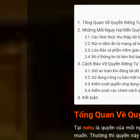
phụ lục
Tổng Quan Về Quyền Riêng T
Những Mối Nguy Hại Đến Quy
Các hình thức thu thập dữ l
Rủi ro tiềm ẩn từ mạng xã hộ
Lừa đảo và phần mềm gián
Rò rỉ thông tin từ bên thứ b
Cách Bảo Vệ Quyền Riêng Tư 
Giữ an toàn khi đăng tải dữ
Sử dụng công cụ bảo mật x
Kiểm soát quyền ứng dụng đ
Kiểm soát các chính sách q
Kết luận
Tổng Quan Về Quy
Tại
nohu
là quyền của mỗi n
muốn. Thường thì quyền này l