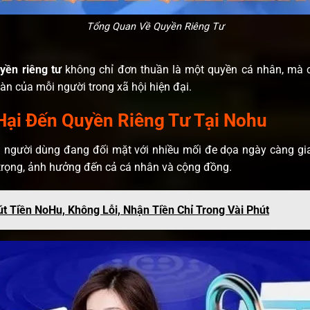
Tổng Quan Về Quyền Riêng Tư
yền riêng tư
không chỉ đơn thuần là một quyền cá nhân, mà cò
àn của mỗi người trong xã hội hiện đại.
ại Đến Quyền Riêng Tư Tại Nohu
in người dùng đang đối mặt với nhiều mối đe dọa ngày càng gi
trọng, ảnh hưởng đến cả cá nhân và cộng đồng.
t Tiền NoHu, Không Lỗi, Nhận Tiền Chỉ Trong Vài Phút