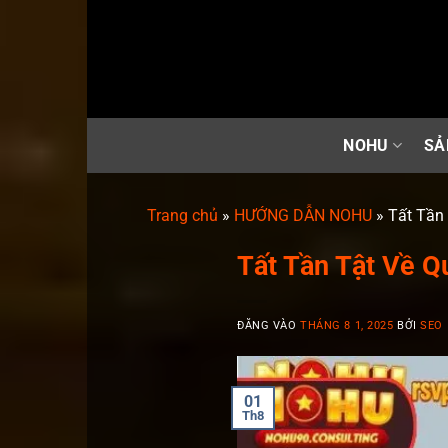
Bỏ
qua
nội
dung
NOHU
SẢ
Trang chủ
»
HƯỚNG DẪN NOHU
»
Tất Tần
Tất Tần Tật Về Q
ĐĂNG VÀO
THÁNG 8 1, 2025
BỞI
SEO
01
Th8