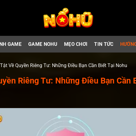
NH GAME
GAME NOHU
MẸO CHƠI
TIN TỨC
HƯỚNG
 Tật Về Quyền Riêng Tư: Những Điều Bạn Cần Biết Tại Nohu
uyền Riêng Tư: Những Điều Bạn Cần B