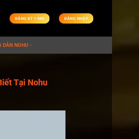
ĐĂNG KÝ + 88K
ĐĂNG NHẬP
 DẪN NOHU
iết Tại Nohu