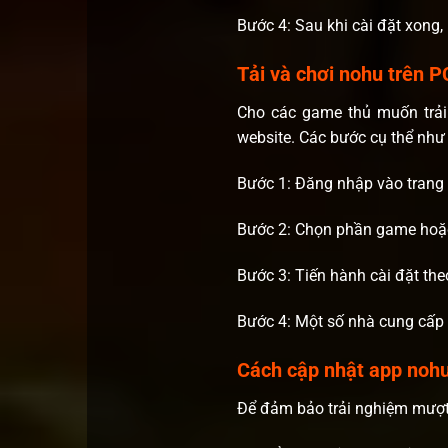
Bước 4: Sau khi cài đặt xong, 
Tải và chơi nohu trên P
Cho các game thủ muốn trải 
website. Các bước cụ thể như
Bước 1: Đăng nhập vào trang
Bước 2: Chọn phần game hoặc
Bước 3: Tiến hành cài đặt t
Bước 4: Một số nhà cung cấp cò
Cách cập nhật app nohu
Để đảm bảo trải nghiệm mượt