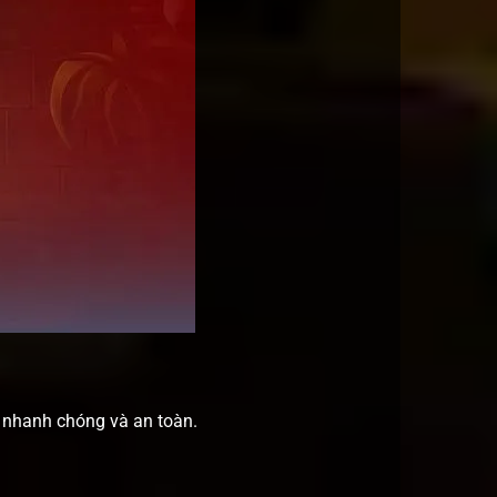
h nhanh chóng và an toàn.