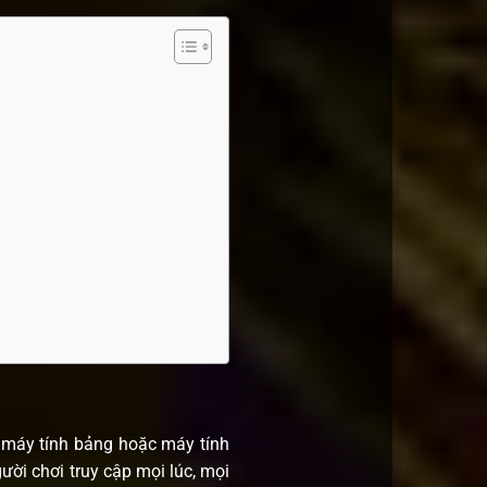
, máy tính bảng hoặc máy tính
ười chơi truy cập mọi lúc, mọi