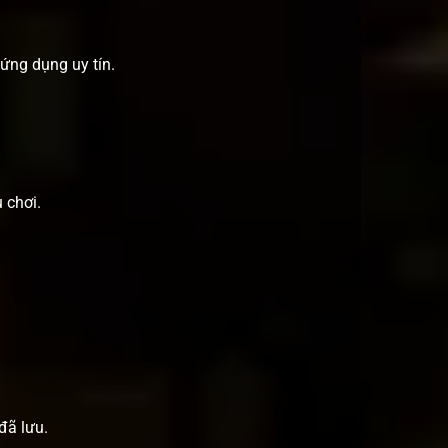
ứng dụng uy tín.
 chơi.
đã lưu.