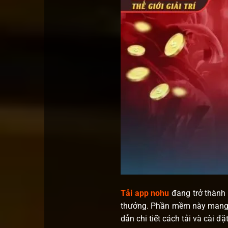
Tải app nohu
đang trở thành 
thưởng. Phần mềm này mang đế
dẫn chi tiết cách tải và cài đặt