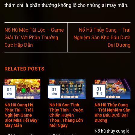
thậm chí là phần thưởng khổng lồ cho những ai may mắn.
Nổ Hũ Mèo Tài Lộc – Game
Nổ Hũ Thủy Cung – Trải
Giải Trí Với Phần Thưởng
Nghiệm Săn Kho Báu Dưới
Cực Hấp Dẫn
Đại Dương
RELATED POSTS
01
01
01
Th8
Th8
Th8
Nổ Hũ Cung Hỷ
Nổ Hũ Sơn Tinh
Nổ Hũ Thủy Cung
Phát Tài – Trải
Thủy Tinh – Cuộc
– Trải Nghiệm Săn
Nghiệm Game
Chiến Huyền
Kho Báu Dưới Đại
Slot Mùa Tết Đầy
Thoại, Thắng Lớn
Dương
May Mắn
Mỗi Ngày
Nổ hũ thủy cung là