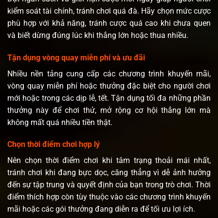
kiểm soát tài chính, tránh chơi quá đà. Hãy chọn mức cược
phù hợp với khả năng, tránh cược quá cao khi chưa quen
và biết dừng đúng lúc khi thắng lớn hoặc thua nhiều.
Tận dụng vòng quay miễn phí và ưu đãi
Nhiều nền tảng cung cấp các chương trình khuyến mãi,
vòng quay miễn phí hoặc thưởng đặc biệt cho người chơi
mới hoặc trong các dịp lễ, tết. Tận dụng tối đa những phần
thưởng này để chơi thử, mở rộng cơ hội thắng lớn mà
không mất quá nhiều tiền thật.
Chọn thời điểm chơi hợp lý
Nên chọn thời điểm chơi khi tâm trạng thoải mái nhất,
tránh chơi khi đang bực dọc, căng thẳng vì dễ ảnh hưởng
đến sự tập trung và quyết định của bạn trong trò chơi. Thời
điểm thích hợp còn tùy thuộc vào các chương trình khuyến
mãi hoặc các gói thưởng đang diễn ra để tối ưu lợi ích.