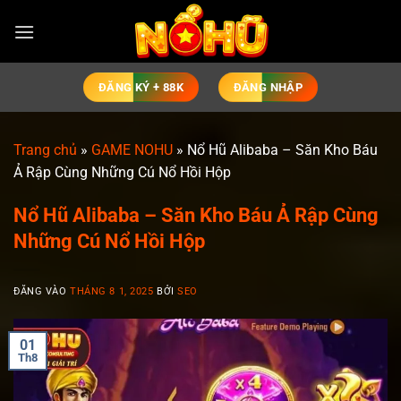
Bỏ
qua
nội
dung
ĐĂNG KÝ + 88K
ĐĂNG NHẬP
Trang chủ
»
GAME NOHU
»
Nổ Hũ Alibaba – Săn Kho Báu
Ả Rập Cùng Những Cú Nổ Hồi Hộp
Nổ Hũ Alibaba – Săn Kho Báu Ả Rập Cùng
Những Cú Nổ Hồi Hộp
ĐĂNG VÀO
THÁNG 8 1, 2025
BỞI
SEO
01
Th8