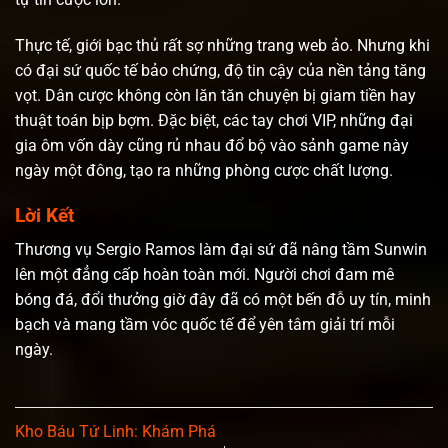
Thực tế, giới bạc thủ rất sợ những trang web ảo. Nhưng khi
có đại sứ quốc tế bảo chứng, độ tin cậy của nền tảng tăng
vọt. Dân cược không còn lăn tăn chuyện bị giam tiền hay
thuật toán bịp bợm. Đặc biệt, các tay chơi VIP, những đại
gia ôm vốn dày cũng rủ nhau đổ bộ vào sảnh game này
ngày một đông, tạo ra những phòng cược chất lượng.
Lời Kết
Thương vụ Sergio Ramos làm đại sứ đã nâng tầm Sunwin
lên một đẳng cấp hoàn toàn mới. Người chơi đam mê
bóng đá, đổi thưởng giờ đây đã có một bến đỗ uy tín, minh
bạch và mang tầm vóc quốc tế để yên tâm giải trí mỗi
ngày.
Kho Báu Tứ Linh: Khám Phá