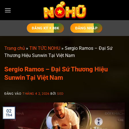
Bỏ
qua
nội
dung
ĐĂNG KÝ + 88K
ĐĂNG NHẬP
Trang chủ
»
TIN TỨC NOHU
»
Sergio Ramos – Đại Sứ
Thương Hiệu Sunwin Tại Việt Nam
Sergio Ramos – Đại Sứ Thương Hiệu
Sunwin Tại Việt Nam
ĐĂNG VÀO
THÁNG 4 2, 2026
BỞI
SEO
02
Th4