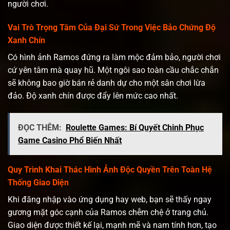
người chơi.
Vai Trò Trọng Tâm Của Đại Sứ Trong Việc Bảo Chứng Độ
Xanh Chín
Có hình ảnh Ramos đứng ra làm mộc đảm bảo, người chơi
cứ yên tâm mà quay hũ. Một ngôi sao toàn cầu chắc chắn
sẽ không bao giờ bán rẻ danh dự cho một sân chơi lừa
đảo. Độ xanh chín được đẩy lên mức cao nhất.
ĐỌC THÊM:
Roulette Games: Bí Quyết Chinh Phục
Game Casino Phổ Biến Nhất
Quy Trình Khai Thác Hình Ảnh Độc Quyền Trên Toàn Hệ
Thống Giao Diện
Khi đăng nhập vào ứng dụng hay web, bạn sẽ thấy ngay
gương mặt góc cạnh của Ramos chễm chệ ở trang chủ.
Giao diện được thiết kế lại, mạnh mẽ và nam tính hơn, tạo