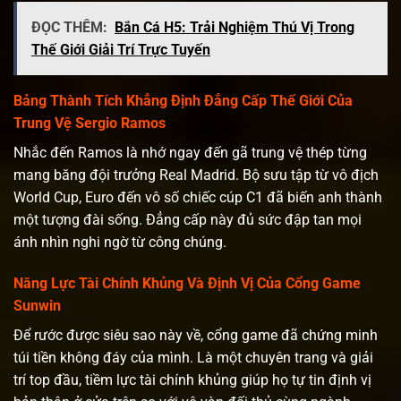
ĐỌC THÊM:
Bắn Cá H5: Trải Nghiệm Thú Vị Trong
Thế Giới Giải Trí Trực Tuyến
Bảng Thành Tích Khẳng Định Đẳng Cấp Thế Giới Của
Trung Vệ Sergio Ramos
Nhắc đến Ramos là nhớ ngay đến gã trung vệ thép từng
mang băng đội trưởng Real Madrid. Bộ sưu tập từ vô địch
World Cup, Euro đến vô số chiếc cúp C1 đã biến anh thành
một tượng đài sống. Đẳng cấp này đủ sức đập tan mọi
ánh nhìn nghi ngờ từ công chúng.
Năng Lực Tài Chính Khủng Và Định Vị Của Cổng Game
Sunwin
Để rước được siêu sao này về, cổng game đã chứng minh
túi tiền không đáy của mình. Là một chuyên trang và giải
trí top đầu, tiềm lực tài chính khủng giúp họ tự tin định vị