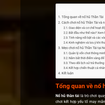
phụ lục
Tổng quan về nổ hũ Thần Tài
Cách chơi nổ hũ Thần Tài và n
Giao diện và cơ chế hoạt độ
Bắt đầu như thế nào? Xem h
Tính năng nổi bật và các vò
Kinh nghiệm và lưu ý khi t
Mẹo chơi nổ hũ Thần Tài tại 
Quản lý vốn chơi thông min
Nắm bắt thời điểm vàng để 
Theo dõi lịch sử trả thưởng
Kết hợp chiến thuật cá nh
Kết luận
Tổng quan về nổ 
Nổ hũ thần tài
là trò chơi qu
chơi kết hợp yếu tố may mắn 