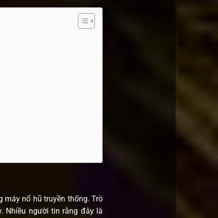
g máy nổ hũ truyền thống. Trò
. Nhiều người tin rằng đây là