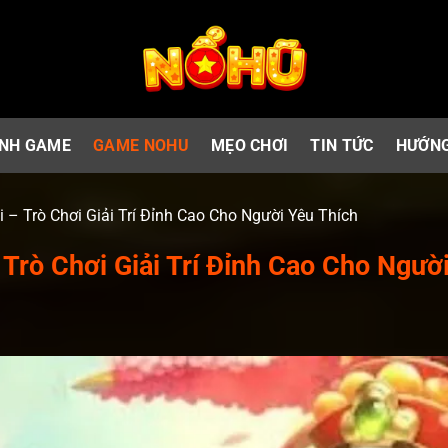
NH GAME
GAME NOHU
MẸO CHƠI
TIN TỨC
HƯỚNG
 – Trò Chơi Giải Trí Đỉnh Cao Cho Người Yêu Thích
 Trò Chơi Giải Trí Đỉnh Cao Cho Ngườ