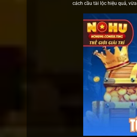
cách cầu tài lộc hiệu quả, vừa 