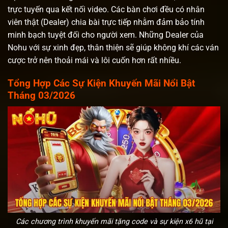
Bạn có thể tham gia các trò chơi như Baccarat, Xóc đĩa
trực tuyến qua kết nối video. Các bàn chơi đều có nhân
viên thật (Dealer) chia bài trực tiếp nhằm đảm bảo tính
minh bạch tuyệt đối cho người xem. Những Dealer của
Nohu với sự xinh đẹp, thân thiện sẽ giúp không khí các ván
cược trở nên thoải mái và lôi cuốn hơn rất nhiều.
Tổng Hợp Các Sự Kiện Khuyến Mãi Nổi Bật
Tháng 03/2026