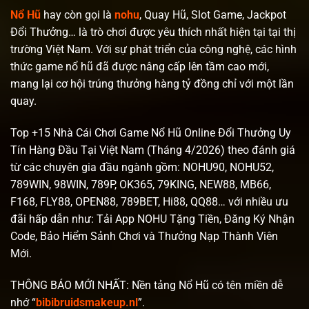
Nổ Hũ
hay còn gọi là
nohu
, Quay Hũ, Slot Game, Jackpot
Đổi Thưởng… là trò chơi được yêu thích nhất hiện tại tại thị
trường Việt Nam. Với sự phát triển của công nghệ, các hình
thức game nổ hũ đã được nâng cấp lên tầm cao mới,
mang lại cơ hội trúng thưởng hàng tỷ đồng chỉ với một lần
quay.
Top +15 Nhà Cái Chơi Game Nổ Hũ Online Đổi Thưởng Uy
Tín Hàng Đầu Tại Việt Nam (Tháng 4/2026) theo đánh giá
từ các chuyên gia đầu ngành gồm: NOHU90, NOHU52,
789WIN, 98WIN, 789P, OK365, 79KING, NEW88, MB66,
F168, FLY88, OPEN88, 789BET, Hi88, QQ88… với nhiều ưu
đãi hấp dẫn như: Tải App NOHU Tặng Tiền, Đăng Ký Nhận
Code, Bảo Hiểm Sảnh Chơi và Thưởng Nạp Thành Viên
Mới.
THÔNG BÁO MỚI NHẤT: Nền tảng Nổ Hũ có tên miền dễ