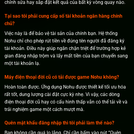
chức quốc tế. Do đó, cổng game không thể tự ý can thiệp,
chỉnh sửa hay sắp đặt kết quả của bất kỳ vòng quay nào.
Tại sao tôi phải cung cấp số tài khoản ngân hàng chính
chủ?
Việc này là để bảo vệ tài sản của chính bạn. Hệ thống
Nohu chỉ cho phép rút tiền về đúng tên người đã đăng ký
tài khoản. Điều này giúp ngăn chặn triệt để trường hợp kẻ
gian đăng nhập trộm và lấy mất tiền của bạn chuyển sang
một tài khoản lạ.
Máy điện thoại đời cũ có tải được game Nohu không?
Hoàn toàn được. Ứng dụng Nohu được thiết kế tối ưu hóa
rất tốt, dung lượng cài đặt cực kỳ nhẹ. Vì vậy, các dòng
điện thoại đời cũ hay có cấu hình thấp vẫn có thể tải về và
trải nghiệm game một cách mượt mà.
Quên mật khẩu đăng nhập thì tôi phải làm thế nào?