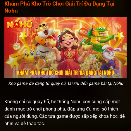
Khám Phá Kho Trò Chơi Giải Trí Đa Dạng Tại
Nohu
Kho game đa dạng từ quay hũ, tài xỉu đến game bài tại Nohu
Không chỉ có quay hũ, hệ thống Nohu còn cung cấp một
danh mục trò chơi phong phú, đáp ứng đủ mọi sở thích
của người dùng. Các tựa game được sắp xếp khoa học, dễ
nhìn và dễ thao tác.