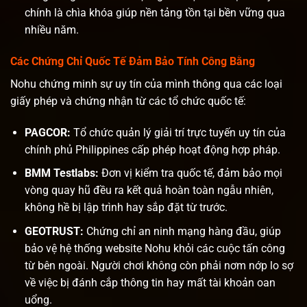
công bằng cho tất cả mọi người. Sự minh bạch này
chính là chìa khóa giúp nền tảng tồn tại bền vững qua
nhiều năm.
Các Chứng Chỉ Quốc Tế Đảm Bảo Tính Công Bằng
Nohu chứng minh sự uy tín của mình thông qua các loại
giấy phép và chứng nhận từ các tổ chức quốc tế:
PAGCOR:
Tổ chức quản lý giải trí trực tuyến uy tín của
chính phủ Philippines cấp phép hoạt động hợp pháp.
BMM Testlabs:
Đơn vị kiểm tra quốc tế, đảm bảo mọi
vòng quay hũ đều ra kết quả hoàn toàn ngẫu nhiên,
không hề bị lập trình hay sắp đặt từ trước.
GEOTRUST:
Chứng chỉ an ninh mạng hàng đầu, giúp
bảo vệ hệ thống website Nohu khỏi các cuộc tấn công
từ bên ngoài. Người chơi không còn phải nơm nớp lo sợ
về việc bị đánh cắp thông tin hay mất tài khoản oan