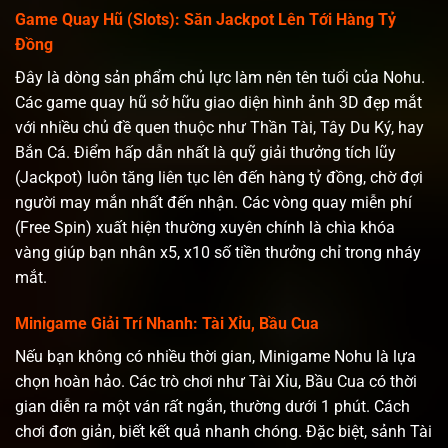
Game Quay Hũ (Slots): Săn Jackpot Lên Tới Hàng Tỷ
Đồng
Đây là dòng sản phẩm chủ lực làm nên tên tuổi của Nohu.
Các game quay hũ sở hữu giao diện hình ảnh 3D đẹp mắt
với nhiều chủ đề quen thuộc như Thần Tài, Tây Du Ký, hay
Bắn Cá. Điểm hấp dẫn nhất là quỹ giải thưởng tích lũy
(Jackpot) luôn tăng liên tục lên đến hàng tỷ đồng, chờ đợi
người may mắn nhất đến nhận. Các vòng quay miễn phí
(Free Spin) xuất hiện thường xuyên chính là chìa khóa
vàng giúp bạn nhân x5, x10 số tiền thưởng chỉ trong nháy
mắt.
Minigame Giải Trí Nhanh: Tài Xỉu, Bầu Cua
Nếu bạn không có nhiều thời gian, Minigame Nohu là lựa
chọn hoàn hảo. Các trò chơi như Tài Xỉu, Bầu Cua có thời
gian diễn ra một ván rất ngắn, thường dưới 1 phút. Cách