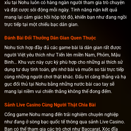
chơi đơn giản, biết kết quả nhanh chóng. Đặc biệt, sảnh Tài
xỉu tại Nohu luôn có hàng ngàn người tham gia trò chuyện
và đặt cược sôi động mỗi ngày. Tính năng nặn kết quả
mang lại cảm giác hồi hộp tột độ, khiến bạn như đang ngồi
trực tiếp tại một chiếu bạc dân gian.
Đánh Bài Đổi Thưởng Dân Gian Quen Thuộc
Nohu tích hợp đầy đủ các game bài lá dân gian rất được
người Việt yêu thích như Tiến lên miền Nam, Phỏm, Mậu
Binh… Khu vực này cực kỳ phù hợp cho những ai thích sử
dụng tư duy tính toán, ghi nhớ bài và muốn so tài trực tiếp
cùng những người chơi thật khác. Đấu trí căng thẳng và hạ
gục đối thủ tại Nohu bằng những nước bài cao tay sẽ
mang lại niềm vui chiến thắng không thể đong đếm.
Sảnh Live Casino Cùng Người Thật Chia Bài
Cổng game Nohu mang đến trải nghiệm chuyên nghiệp
như đang ở sòng bạc quốc tế thông qua sảnh Live Casino.