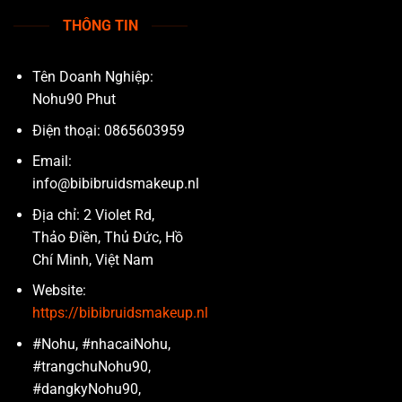
THÔNG TIN
Tên Doanh Nghiệp:
Nohu90 Phut
Điện thoại: 0865603959
Email:
info@bibibruidsmakeup.nl
Địa chỉ: 2 Violet Rd,
Thảo Điền, Thủ Đức, Hồ
Chí Minh, Việt Nam
Website:
https://bibibruidsmakeup.nl
#Nohu, #nhacaiNohu,
#trangchuNohu90,