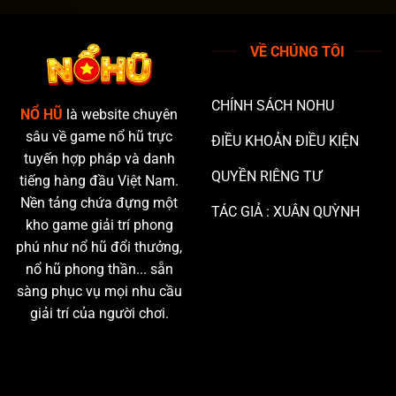
VỀ CHÚNG TÔI
CHÍNH SÁCH NOHU
NỔ HŨ
là website chuyên
sâu về game nổ hũ trực
ĐIỀU KHOẢN ĐIỀU KIỆN
tuyến hợp pháp và danh
QUYỀN RIÊNG TƯ
tiếng hàng đầu Việt Nam.
Nền tảng chứa đựng một
TÁC GIẢ : XUÂN QUỲNH
kho game giải trí phong
phú như nổ hũ đổi thưởng,
nổ hũ phong thần... sẵn
sàng phục vụ mọi nhu cầu
giải trí của người chơi.