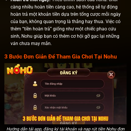
Hoàn trả mỗi ngày:
Theo chính sách của nohu: chơi
càng nhiều hoàn tiền càng cao, hệ thống sẽ tự động
hoàn trả một khoản tiền dựa trên tổng cược mỗi ngày
của bạn, không quan trọng là thắng hay thua. Việc có
thêm “tiền hoàn trả” giống như một chiếc phao cứu
sinh, Nohu giúp bạn có thêm cơ hội gỡ gạc lại những
ván chưa may mắn.
3 Bước Đơn Giản Để Tham Gia Chơi Tại Nohu