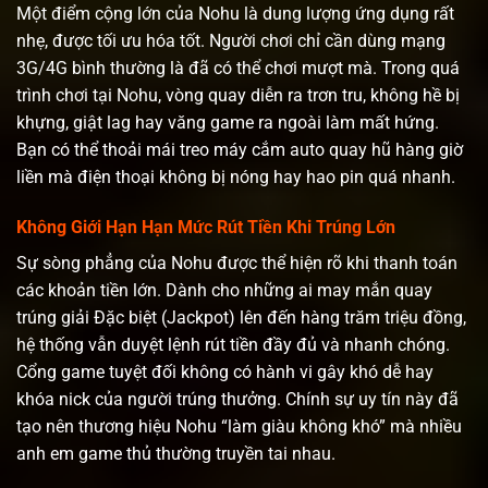
Đường Truyền Mượt Mà, Không Bị Văng Game
Một điểm cộng lớn của Nohu là dung lượng ứng dụng rất
nhẹ, được tối ưu hóa tốt. Người chơi chỉ cần dùng mạng
3G/4G bình thường là đã có thể chơi mượt mà. Trong quá
trình chơi tại Nohu, vòng quay diễn ra trơn tru, không hề bị
khựng, giật lag hay văng game ra ngoài làm mất hứng.
Bạn có thể thoải mái treo máy cắm auto quay hũ hàng giờ
liền mà điện thoại không bị nóng hay hao pin quá nhanh.
Không Giới Hạn Hạn Mức Rút Tiền Khi Trúng Lớn
Sự sòng phẳng của Nohu được thể hiện rõ khi thanh toán
các khoản tiền lớn. Dành cho những ai may mắn quay
trúng giải Đặc biệt (Jackpot) lên đến hàng trăm triệu đồng,
hệ thống vẫn duyệt lệnh rút tiền đầy đủ và nhanh chóng.
Cổng game tuyệt đối không có hành vi gây khó dễ hay
khóa nick của người trúng thưởng. Chính sự uy tín này đã
tạo nên thương hiệu Nohu “làm giàu không khó” mà nhiều
anh em game thủ thường truyền tai nhau.