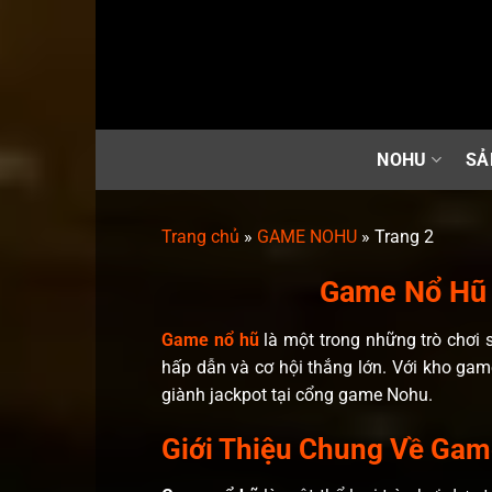
Bỏ
qua
nội
dung
NOHU
SẢ
Trang chủ
»
GAME NOHU
»
Trang 2
Game Nổ Hũ 
Game nổ hũ
là một trong những trò chơi s
hấp dẫn và cơ hội thắng lớn. Với kho gam
giành jackpot tại cổng game Nohu.
Giới Thiệu Chung Về Gam