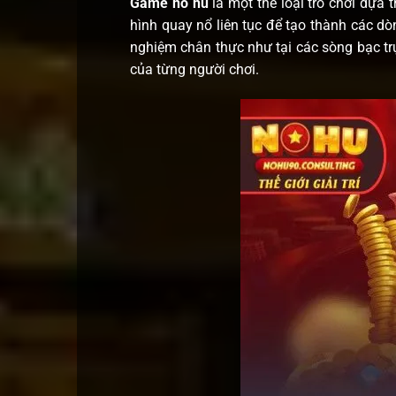
Game nổ hũ
là một thể loại trò chơi dựa
hình quay nổ liên tục để tạo thành các d
nghiệm chân thực như tại các sòng bạc t
của từng người chơi.