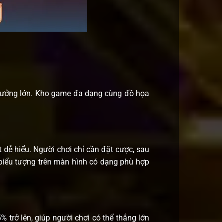
 thưởng lớn. Kho game đa dạng cùng đồ họa
 dễ hiểu. Người chơi chỉ cần đặt cược, sau
 biểu tượng trên màn hình có dạng phù hợp
% trở lên, giúp người chơi có thể thắng lớn