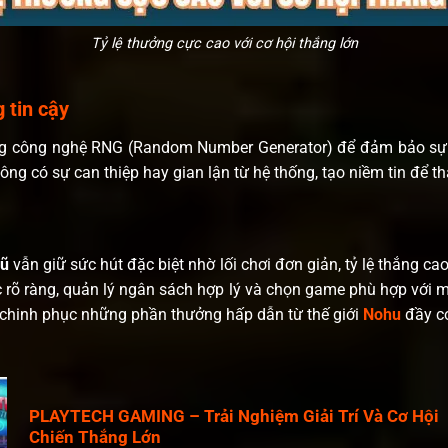
Tỷ lệ thưởng cực cao với cơ hội thắng lớn
 tin cậy
g công nghệ RNG (Random Number Generator) để đảm bảo sự c
ng có sự can thiệp hay gian lận từ hệ thống, tạo niềm tin để th
hũ
vẫn giữ sức hút đặc biệt nhờ lối chơi đơn giản, tỷ lệ thắng ca
c rõ ràng, quản lý ngân sách hợp lý và chọn game phù hợp với m
ội chinh phục những phần thưởng hấp dẫn từ thế giới
Nohu
đầy cơ
PLAYTECH GAMING – Trải Nghiệm Giải Trí Và Cơ Hội
Chiến Thắng Lớn