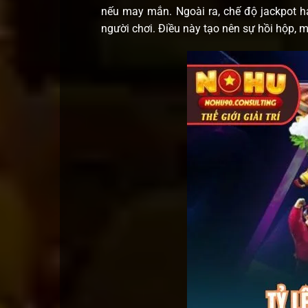
nếu may mắn. Ngoài ra, chế độ jackpot h
người chơi. Điều này tạo nên sự hồi hộp, m