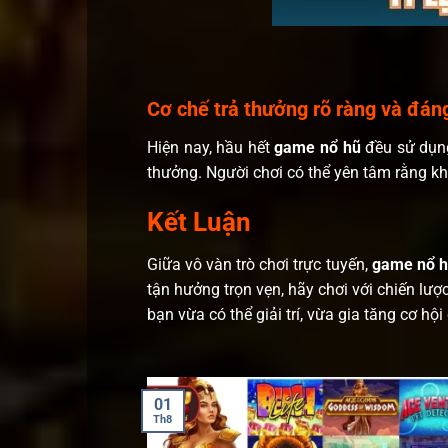
Cơ chế trả thưởng rõ ràng và đáng
Hiện nay, hầu hết
game nổ hũ
đều sử dụn
thưởng. Người chơi có thể yên tâm rằng khô
Kết Luận
Giữa vô vàn trò chơi trực tuyến,
game nổ 
tận hưởng trọn vẹn, hãy chơi với chiến lượ
bạn vừa có thể giải trí, vừa gia tăng cơ h
01
Th8