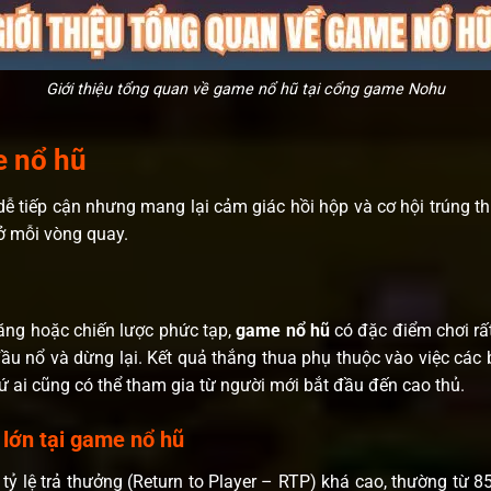
Giới thiệu tổng quan về game nổ hũ tại cổng game Nohu
e nổ hũ
, dễ tiếp cận nhưng mang lại cảm giác hồi hộp và cơ hội trúng
ở mỗi vòng quay.
ăng hoặc chiến lược phức tạp,
game nổ hũ
có đặc điểm chơi rất
ầu nổ và dừng lại. Kết quả thắng thua phụ thuộc vào việc các
cứ ai cũng có thể tham gia từ người mới bắt đầu đến cao thủ.
 lớn tại game nổ hũ
ỷ lệ trả thưởng (Return to Player – RTP) khá cao, thường từ 85