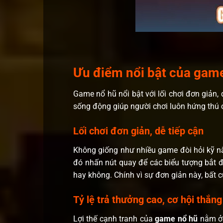
Ưu điểm nổi bật của gam
Game nổ hũ nổi bật với lối chơi đơn giản
sống động giúp người chơi luôn hứng thú 
Lối chơi đơn giản, dễ tiếp cận
Không giống như nhiều game đòi hỏi kỹ n
đó nhấn nút quay để các biểu tượng bắt đ
hay không. Chính vì sự đơn giản này, bất 
Tỷ lệ trả thưởng cao, cơ hội thắng
Lợi thế cạnh tranh của
game nổ hũ
nằm ở t