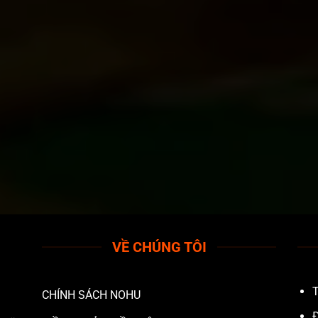
VỀ CHÚNG TÔI
T
CHÍNH SÁCH NOHU
Đ