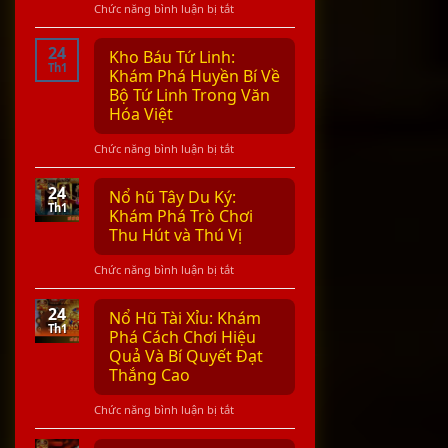
Chức năng bình luận bị tắt
ở
Sergio
Ramos
24
Kho Báu Tứ Linh:
–
Th1
Khám Phá Huyền Bí Về
Đại
Bộ Tứ Linh Trong Văn
Sứ
Hóa Việt
Thương
Hiệu
Sunwin
Chức năng bình luận bị tắt
ở
Tại
Kho
Việt
Báu
24
Nổ hũ Tây Du Ký:
Nam
Tứ
Th1
Khám Phá Trò Chơi
Linh:
Thu Hút và Thú Vị
Khám
Phá
Huyền
Chức năng bình luận bị tắt
ở
Bí
Nổ
Về
hũ
24
Nổ Hũ Tài Xỉu: Khám
Bộ
Tây
Th1
Phá Cách Chơi Hiệu
Tứ
Du
Quả Và Bí Quyết Đạt
Linh
Ký:
Trong
Thắng Cao
Khám
Văn
Phá
Hóa
Trò
Chức năng bình luận bị tắt
ở
Việt
Chơi
Nổ
Thu
Hũ