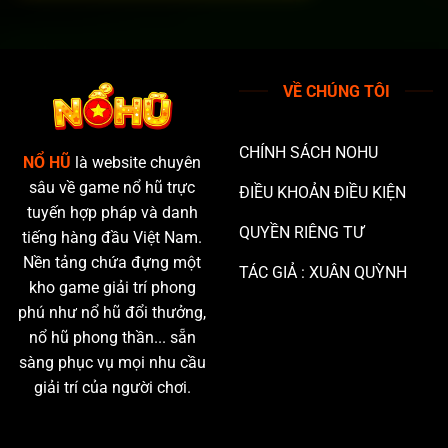
Bí
Tảng
Quyết
Giải
Đạt
Trí
Thắng
Uy
Cao
Tín
VỀ CHÚNG TÔI
Đẳng
Cấp
CHÍNH SÁCH NOHU
NỔ HŨ
là website chuyên
sâu về game nổ hũ trực
ĐIỀU KHOẢN ĐIỀU KIỆN
tuyến hợp pháp và danh
QUYỀN RIÊNG TƯ
tiếng hàng đầu Việt Nam.
Nền tảng chứa đựng một
TÁC GIẢ : XUÂN QUỲNH
kho game giải trí phong
phú như nổ hũ đổi thưởng,
nổ hũ phong thần... sẵn
sàng phục vụ mọi nhu cầu
giải trí của người chơi.