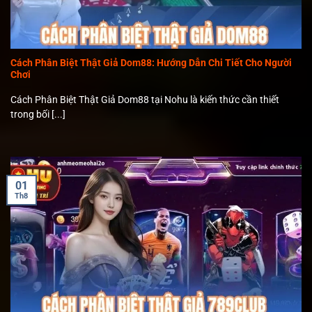
Cách Phân Biệt Thật Giả Dom88: Hướng Dẫn Chi Tiết Cho Người
Chơi
Cách Phân Biệt Thật Giả Dom88 tại Nohu là kiến thức cần thiết
trong bối [...]
01
Th8