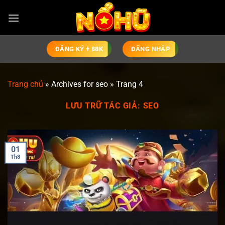
Bỏ
qua
nội
dung
ĐĂNG KÝ + 88K
ĐĂNG NHẬP
Trang chủ
»
Archives for seo
»
Trang 4
LƯU TRỮ TÁC GIẢ:
SEO
01
Th8