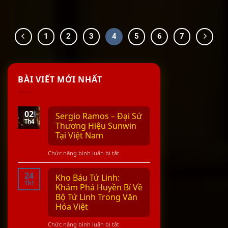
1
2
3
4
5
6
7
BÀI VIẾT MỚI NHẤT
02
Sergio Ramos – Đại Sứ
Th4
Thương Hiệu Sunwin
Tại Việt Nam
Chức năng bình luận bị tắt
ở
Sergio
Ramos
24
Kho Báu Tứ Linh:
–
Th1
Khám Phá Huyền Bí Về
Đại
Bộ Tứ Linh Trong Văn
Sứ
Hóa Việt
Thương
Hiệu
Sunwin
Chức năng bình luận bị tắt
ở