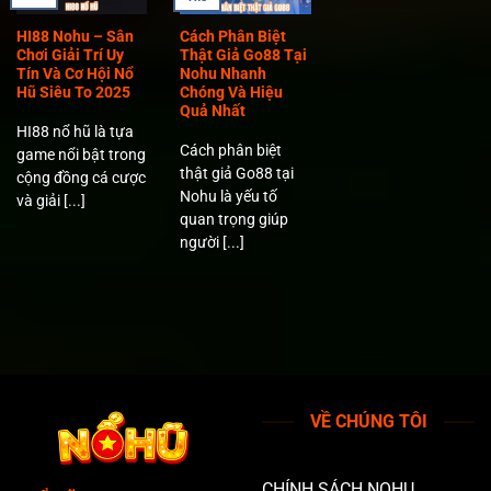
HI88 Nohu – Sân
Cách Phân Biệt
Chơi Giải Trí Uy
Thật Giả Go88 Tại
Tín Và Cơ Hội Nổ
Nohu Nhanh
Hũ Siêu To 2025
Chóng Và Hiệu
Quả Nhất
HI88 nổ hũ là tựa
Cách phân biệt
game nổi bật trong
thật giả Go88 tại
cộng đồng cá cược
Nohu là yếu tố
và giải [...]
quan trọng giúp
người [...]
VỀ CHÚNG TÔI
CHÍNH SÁCH NOHU