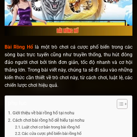
Bài Rồng Hổ
là một trò chơi cá cược phổ biến trong các
sòng bạc trực tuyến cũng như truyền thống, thu hút đông
đảo người chơi bởi tính đơn giản, tốc độ nhanh và cơ hội
thắng lớn. Trong bài viết này, chúng ta sẽ đi sâu vào những
kiến thức cần thiết về trò chơi này, từ cách chơi, luật lệ, các
chiến lược chơi hiệu quả.
phụ lục
Giới thiệu về bài rồng hổ tại nohu
Cách chơi bài rồng hổ dễ hiểu tại nohu
Luật chơi cơ bản trong bài rồng hổ
Các cửa cược phổ biến bài rồng hổ