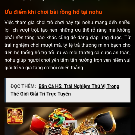
Ưu điểm khi chơi bài rồng hổ tại nohu
Việc tham gia chơi trò chơi này tại nohu mang đến nhiều
lợi ích vượt trội, tạo nên những ưu thế rõ ràng mà không
phải nền tảng nào khác cũng dễ dàng đáp ứng được. Từ
trải nghiệm chơi mượt mà, tỷ lệ trả thưởng minh bạch cho
đến hệ thống hỗ trợ tối ưu và môi trường cá cược an toàn,
nohu giúp người chơi yên tâm tận hưởng trọn vẹn niềm vui
giải trí và gia tăng cơ hội chiến thắng.
ĐỌC THÊM:
Bắn Cá H5: Trải Nghiệm Thú Vị Trong
Thế Giới Giải Trí Trực Tuyến