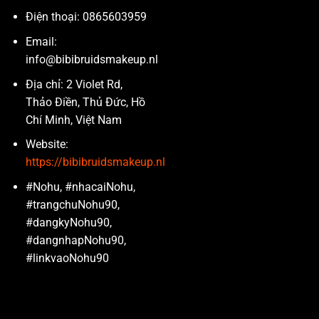
Điện thoại: 0865603959
Email:
info@bibibruidsmakeup.nl
Địa chỉ: 2 Violet Rd,
Thảo Điền, Thủ Đức, Hồ
Chí Minh, Việt Nam
Website:
https://bibibruidsmakeup.nl
#Nohu, #nhacaiNohu,
#trangchuNohu90,
#dangkyNohu90,
#dangnhapNohu90,
#linkvaoNohu90