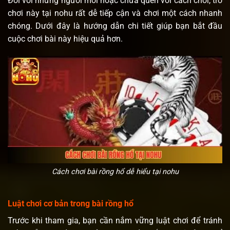
Đối với những người mới hoặc chưa quen với cách chơi, trò
chơi này tại nohu rất dễ tiếp cận và chơi một cách nhanh
chóng. Dưới đây là hướng dẫn chi tiết giúp bạn bắt đầu
cuộc chơi bài này hiệu quả hơn.
Cách chơi bài rồng hổ dễ hiểu tại nohu
Luật chơi cơ bản trong bài rồng hổ
Trước khi tham gia, bạn cần nắm vững luật chơi để tránh