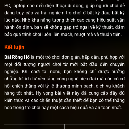
PC, laptop cho đến điện thoại di động, giúp người chơi dễ
dàng truy cập và trải nghiệm trò chơi ở bất kỳ đâu, bất kỳ
lúc nào. Nhờ khả năng tương thích cao cùng hiệu suất vận
hành ổn định, bạn sẽ không gặp trở ngại về kỹ thuật, đảm
bảo quá trình chơi luôn liền mạch, mượt mà và thuận tiện.
Kết luận
Bài Rồng Hổ
là một trò chơi đơn giản, hấp dẫn, phù hợp với
mọi đối tượng người chơi từ mới bắt đầu đến chuyên
nghiệp. Khi chơi tại nohu, bạn không chỉ được hưởng
những lợi ích từ nền tảng công nghệ hiện đại mà còn có cơ
hội chiến thắng với tỷ lệ thưởng minh bạch, dịch vụ khách
hàng tốt nhất. Hy vọng bài viết này đã cung cấp đầy đủ
kiến thức và các chiến thuật cần thiết để bạn có thể thăng
hoa trong trò chơi này một cách hiệu quả và an toàn nhất.