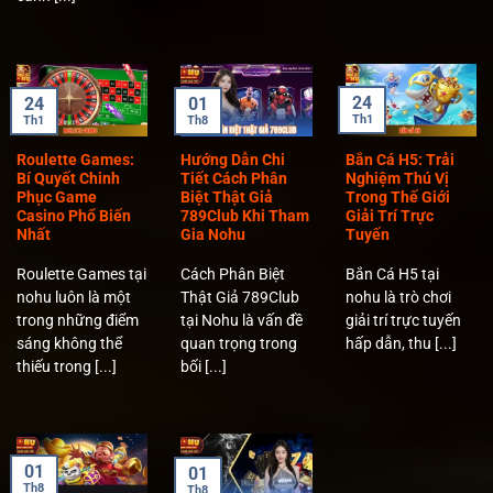
24
24
01
Th1
Th1
Th8
Roulette Games:
Hướng Dẫn Chi
Bắn Cá H5: Trải
Bí Quyết Chinh
Tiết Cách Phân
Nghiệm Thú Vị
Phục Game
Biệt Thật Giả
Trong Thế Giới
Casino Phổ Biến
789Club Khi Tham
Giải Trí Trực
Nhất
Gia Nohu
Tuyến
Roulette Games tại
Cách Phân Biệt
Bắn Cá H5 tại
nohu luôn là một
Thật Giả 789Club
nohu là trò chơi
trong những điểm
tại Nohu là vấn đề
giải trí trực tuyến
sáng không thể
quan trọng trong
hấp dẫn, thu [...]
thiếu trong [...]
bối [...]
01
01
Th8
Th8