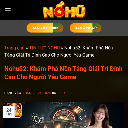
Bỏ
qua
nội
dung
ĐĂNG KÝ + 88K
ĐĂNG NHẬP
Trang chủ
»
TIN TỨC NOHU
»
Nohu52: Khám Phá Nền
Tảng Giải Trí Đỉnh Cao Cho Người Yêu Game
Nohu52: Khám Phá Nền Tảng Giải Trí Đỉnh
Cao Cho Người Yêu Game
ĐĂNG VÀO
THÁNG 1 24, 2026
BỞI
SEO
24
Th1