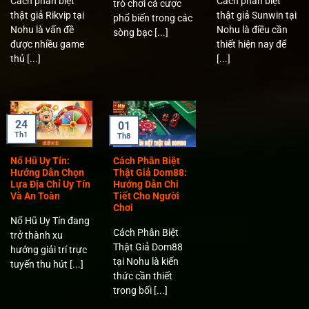
Cách phân biệt
Cách phân biệt
trò chơi cá cược
thật giả Rikvip tại
thật giả Sunwin tại
phổ biến trong các
Nohu là vấn đề
Nohu là điều cần
sòng bạc [...]
được nhiều game
thiết hiện nay để
thủ [...]
[...]
24
01
Th1
Th8
Nổ Hũ Uy Tín:
Cách Phân Biệt
Hướng Dẫn Chọn
Thật Giả Dom88:
Lựa Địa Chỉ Uy Tín
Hướng Dẫn Chi
Và An Toàn
Tiết Cho Người
Chơi
Nổ Hũ Uy Tín đang
Cách Phân Biệt
trở thành xu
Thật Giả Dom88
hướng giải trí trực
tại Nohu là kiến
tuyến thu hút [...]
thức cần thiết
trong bối [...]