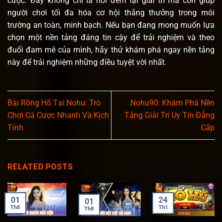
cược. Đây không chỉ là nơi đem lại giải trí mà còn giúp
người chơi tối đa hóa cơ hội thắng thưởng trong môi
trường an toàn, minh bạch. Nếu bạn đang mong muốn lựa
chọn một nền tảng đáng tin cậy để trải nghiệm và theo
đuổi đam mê của mình, hãy thử khám phá ngay nền tảng
này để trải nghiệm những điều tuyệt vời nhất.
Bài Rồng Hổ Tại Nohu: Trò
Nohu90: Khám Phá Nền
Chơi Cá Cược Nhanh Và Kịch
Tảng Giải Trí Uy Tín Đẳng
Tính
Cấp
RELATED POSTS
01
24
01
Th8
Th1
Th8