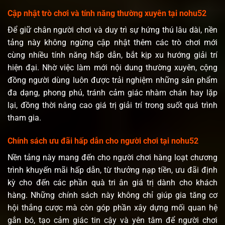
Cập nhật trò chơi và tính năng thường xuyên tại nohu52
Để giữ chân người chơi và duy trì sự hứng thú lâu dài, nền
tảng này không ngừng cập nhật thêm các trò chơi mới
cùng nhiều tính năng hấp dẫn, bắt kịp xu hướng giải trí
hiện đại. Nhờ việc làm mới nội dung thường xuyên, cộng
đồng người dùng luôn được trải nghiệm những sản phẩm
đa dạng, phong phú, tránh cảm giác nhàm chán hay lặp
lại, đồng thời nâng cao giá trị giải trí trong suốt quá trình
tham gia.
Chính sách ưu đãi hấp dẫn cho người chơi tại nohu52
Nền tảng này mang đến cho người chơi hàng loạt chương
trình khuyến mãi hấp dẫn, từ thưởng nạp tiền, ưu đãi định
kỳ cho đến các phần quà tri ân giá trị dành cho khách
hàng. Những chính sách này không chỉ giúp gia tăng cơ
hội thắng cược mà còn góp phần xây dựng mối quan hệ
gắn bó, tạo cảm giác tin cậy và yên tâm để người chơi