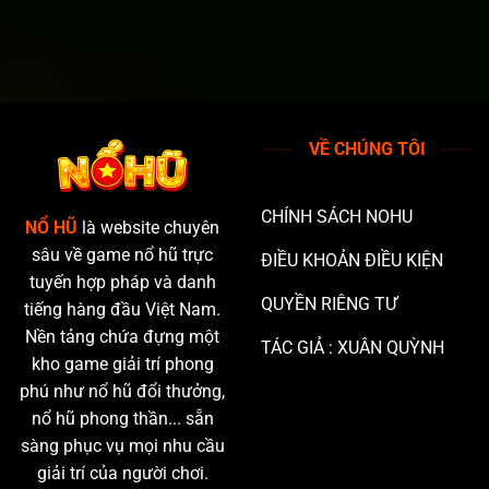
VỀ CHÚNG TÔI
CHÍNH SÁCH NOHU
NỔ HŨ
là website chuyên
sâu về game nổ hũ trực
ĐIỀU KHOẢN ĐIỀU KIỆN
tuyến hợp pháp và danh
QUYỀN RIÊNG TƯ
tiếng hàng đầu Việt Nam.
Nền tảng chứa đựng một
TÁC GIẢ : XUÂN QUỲNH
kho game giải trí phong
phú như nổ hũ đổi thưởng,
nổ hũ phong thần... sẵn
sàng phục vụ mọi nhu cầu
giải trí của người chơi.