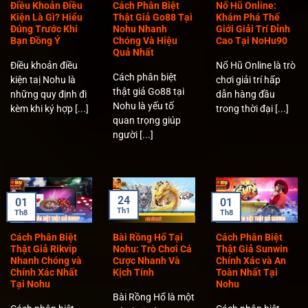
Điều Khoản Điều
Cách Phân Biệt
Nổ Hũ Online:
Kiện Là Gì? Hiểu
Thật Giả Go88 Tại
Khám Phá Thế
Đúng Trước Khi
Nohu Nhanh
Giới Giải Trí Đỉnh
Bạn Đồng Ý
Chóng Và Hiệu
Cao Tại NoHu90
Quả Nhất
Điều khoản điều
Nổ Hũ Online là trò
Cách phân biệt
kiện taị Nohu là
chơi giải trí hấp
thật giả Go88 tại
những quy định đi
dẫn hàng đầu
Nohu là yếu tố
kèm khi ký hợp [...]
trong thời đại [...]
quan trọng giúp
người [...]
24
01
01
Th1
Th8
Th8
Cách Phân Biệt
Bài Rồng Hổ Tại
Cách Phân Biệt
Thật Giả Rikvip
Nohu: Trò Chơi Cá
Thật Giả Sunwin
Nhanh Chóng và
Cược Nhanh Và
Chính Xác và An
Chính Xác Nhất
Kịch Tính
Toàn Nhất Tại
Tại Nohu
Nohu
Bài Rồng Hổ là một