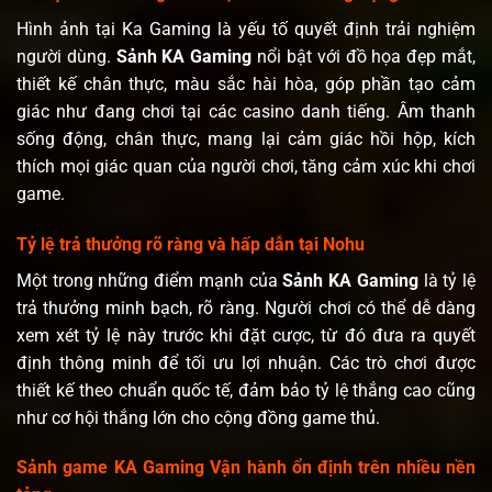
Hình ảnh tại Ka Gaming là yếu tố quyết định trải nghiệm
người dùng.
Sảnh KA Gaming
nổi bật với đồ họa đẹp mắt,
thiết kế chân thực, màu sắc hài hòa, góp phần tạo cảm
giác như đang chơi tại các casino danh tiếng. Âm thanh
sống động, chân thực, mang lại cảm giác hồi hộp, kích
thích mọi giác quan của người chơi, tăng cảm xúc khi chơi
game.
Tỷ lệ trả thưởng rõ ràng và hấp dẫn tại Nohu
Một trong những điểm mạnh của
Sảnh KA Gaming
là tỷ lệ
trả thưởng minh bạch, rõ ràng. Người chơi có thể dễ dàng
xem xét tỷ lệ này trước khi đặt cược, từ đó đưa ra quyết
định thông minh để tối ưu lợi nhuận. Các trò chơi được
thiết kế theo chuẩn quốc tế, đảm bảo tỷ lệ thắng cao cũng
như cơ hội thắng lớn cho cộng đồng game thủ.
Sảnh game KA Gaming Vận hành ổn định trên nhiều nền