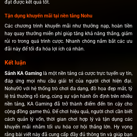
đạt được kết quả tốt.
Tận dụng khuyến mãi tại nền tảng Nohu
Các chương trình khuyến mãi như thưởng nạp, hoàn tiền
hay quay thưởng miễn phí giúp tăng khả năng thắng, giảm
rủi ro trong quá trình cược. Nhanh chóng nắm bắt các ưu
đãi này để tối đa hóa lợi ích cá nhân.
Kết luận
Sảnh KA Gaming
là một nền tảng cá cược trực tuyến uy tín,
đáp ứng mọi nhu cầu giải trí của người chơi hiện đại.
Nohu90 với hệ thống trò chơi đa dạng, đồ họa đẹp mắt, tỷ
lệ trả thưởng rõ ràng, cùng sự vận hành ổn định trên nhiều
nền tảng, KA Gaming đã trở thành điểm đến tin cậy cho
cộng đồng game thủ. Để chơi hiệu quả, người chơi cần biết
cách quản lý vốn, thời gian chơi hợp lý và tận dụng các
khuyến mãi nhằm tối ưu hóa cơ hội thắng lớn. Hy vọng
rằng bài viết này đã cung cấp đầy đủ thông tin và giúp bạn