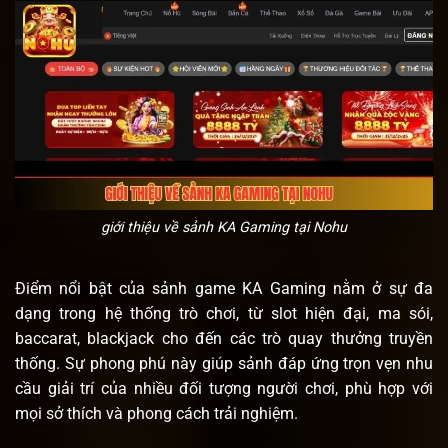
giới thiệu về sảnh KA Gaming tại Nohu
Điểm nổi bật của sảnh game KA Gaming nằm ở sự đa
dạng trong hệ thống trò chơi, từ slot hiện đại, ma sói,
baccarat, blackjack cho đến các trò quay thưởng truyền
thống. Sự phong phú này giúp sảnh đáp ứng trọn vẹn nhu
cầu giải trí của nhiều đối tượng người chơi, phù hợp với
mọi sở thích và phong cách trải nghiệm.