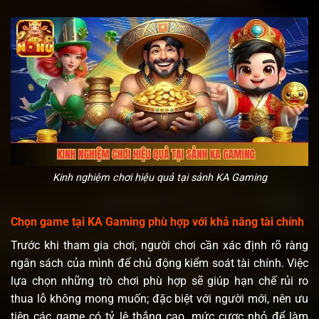
Kinh nghiệm chơi hiệu quả tại sảnh KA Gaming
Chọn game tại KA Gaming phù hợp với khả năng tài chính
Trước khi tham gia chơi, người chơi cần xác định rõ ràng
ngân sách của mình để chủ động kiểm soát tài chính. Việc
lựa chọn những trò chơi phù hợp sẽ giúp hạn chế rủi ro
thua lỗ không mong muốn; đặc biệt với người mới, nên ưu
tiên các game có tỷ lệ thắng cao, mức cược nhỏ để làm