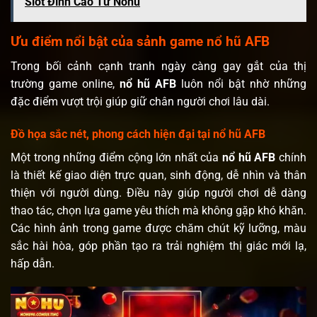
Slot Đỉnh Cao Từ Nohu
Ưu điểm nổi bật của sảnh game nổ hũ AFB
Trong bối cảnh cạnh tranh ngày càng gay gắt của thị
trường game online,
nổ hũ AFB
luôn nổi bật nhờ những
đặc điểm vượt trội giúp giữ chân người chơi lâu dài.
Đồ họa sắc nét, phong cách hiện đại tại nổ hũ AFB
Một trong những điểm cộng lớn nhất của
nổ hũ AFB
chính
là thiết kế giao diện trực quan, sinh động, dễ nhìn và thân
thiện với người dùng. Điều này giúp người chơi dễ dàng
thao tác, chọn lựa game yêu thích mà không gặp khó khăn.
Các hình ảnh trong game được chăm chút kỹ lưỡng, màu
sắc hài hòa, góp phần tạo ra trải nghiệm thị giác mới lạ,
hấp dẫn.