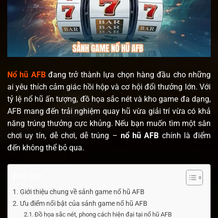
Nổ hũ AFB
đang trở thành lựa chọn hàng đầu cho những
ai yêu thích cảm giác hồi hộp và cơ hội đổi thưởng lớn. Với
tỷ lệ nổ hũ ấn tượng, đồ họa sắc nét và kho game đa dạng,
AFB mang đến trải nghiệm quay hũ vừa giải trí vừa có khả
năng trúng thưởng cực khủng. Nếu bạn muốn tìm một sân
chơi uy tín, dễ chơi, dễ trúng –
nổ hũ AFB
chính là điểm
đến không thể bỏ qua.
phụ lục
Giới thiệu chung về sảnh game nổ hũ AFB
Ưu điểm nổi bật của sảnh game nổ hũ AFB
Đồ họa sắc nét, phong cách hiện đại tại nổ hũ AFB