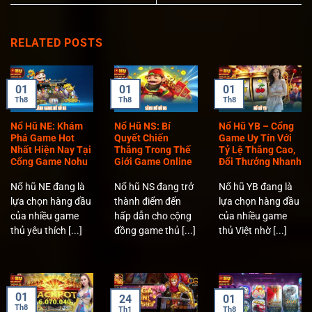
RELATED POSTS
01
01
01
Th8
Th8
Th8
Nổ Hũ NE: Khám
Nổ Hũ NS: Bí
Nổ Hũ YB – Cổng
Phá Game Hot
Quyết Chiến
Game Uy Tín Với
Nhất Hiện Nay Tại
Thắng Trong Thế
Tỷ Lệ Thắng Cao,
Cổng Game Nohu
Giới Game Online
Đổi Thưởng Nhanh
Nổ hũ NE đang là
Nổ hũ NS đang trở
Nổ hũ YB đang là
lựa chọn hàng đầu
thành điểm đến
lựa chọn hàng đầu
của nhiều game
hấp dẫn cho cộng
của nhiều game
thủ yêu thích [...]
đồng game thủ [...]
thủ Việt nhờ [...]
01
24
01
Th8
Th1
Th8