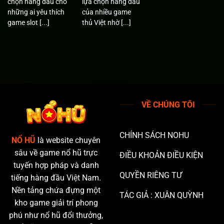
chọn hàng đầu cho
lựa chọn hàng đầu
những ai yêu thích
của nhiều game
game slot [...]
thủ Việt nhờ [...]
VỀ CHÚNG TÔI
CHÍNH SÁCH NOHU
NỔ HŨ
là website chuyên
sâu về game nổ hũ trực
ĐIỀU KHOẢN ĐIỀU KIỆN
tuyến hợp pháp và danh
QUYỀN RIÊNG TƯ
tiếng hàng đầu Việt Nam.
Nền tảng chứa đựng một
TÁC GIẢ : XUÂN QUỲNH
kho game giải trí phong
phú như nổ hũ đổi thưởng,