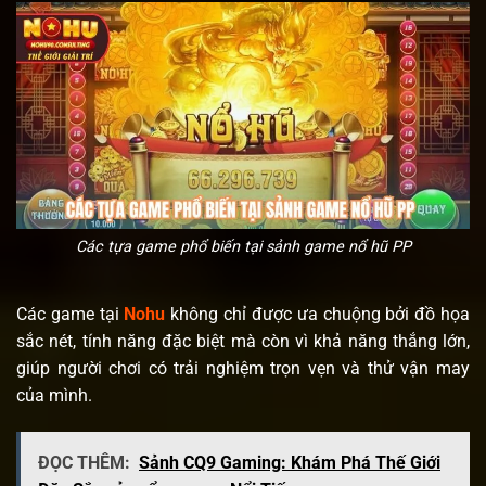
Các tựa game phổ biến tại sảnh game nổ hũ PP
Các game tại
Nohu
không chỉ được ưa chuộng bởi đồ họa
sắc nét, tính năng đặc biệt mà còn vì khả năng thắng lớn,
giúp người chơi có trải nghiệm trọn vẹn và thử vận may
của mình.
ĐỌC THÊM:
Sảnh CQ9 Gaming: Khám Phá Thế Giới