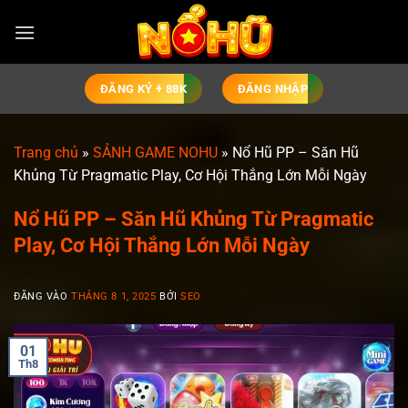
Bỏ
qua
nội
dung
ĐĂNG KÝ + 88K
ĐĂNG NHẬP
Trang chủ
»
SẢNH GAME NOHU
»
Nổ Hũ PP – Săn Hũ
Khủng Từ Pragmatic Play, Cơ Hội Thắng Lớn Mỗi Ngày
Nổ Hũ PP – Săn Hũ Khủng Từ Pragmatic
Play, Cơ Hội Thắng Lớn Mỗi Ngày
ĐĂNG VÀO
THÁNG 8 1, 2025
BỞI
SEO
01
Th8