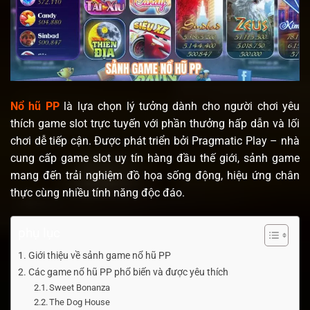
Nổ hũ PP
là lựa chọn lý tưởng dành cho người chơi yêu
thích game slot trực tuyến với phần thưởng hấp dẫn và lối
chơi dễ tiếp cận. Được phát triển bởi Pragmatic Play – nhà
cung cấp game slot uy tín hàng đầu thế giới, sảnh game
mang đến trải nghiệm đồ họa sống động, hiệu ứng chân
thực cùng nhiều tính năng độc đáo.
phụ lục
Giới thiệu về sảnh game nổ hũ PP
Các game nổ hũ PP phổ biến và được yêu thích
Sweet Bonanza
The Dog House