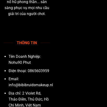
nổ hũ phong thần... sẵn
sàng phục vụ mọi nhu cầu
giải trí của người chơi.
THÔNG TIN
Tên Doanh Nghiệp:
Nohu90 Phut
Điện thoại: 0865603959
Email:
info@bibibruidsmakeup.nl
Địa chỉ: 2 Violet Rd,
Thảo Điền, Thủ Đức, Hồ
Chí Minh, Việt Nam