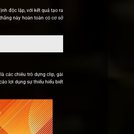
nh độc lập, với kết quả tạo ra
n thắng này hoàn toàn có cơ sở
à các chiêu trò dựng clip, gài
cáo lợi dụng sự thiếu hiểu biết