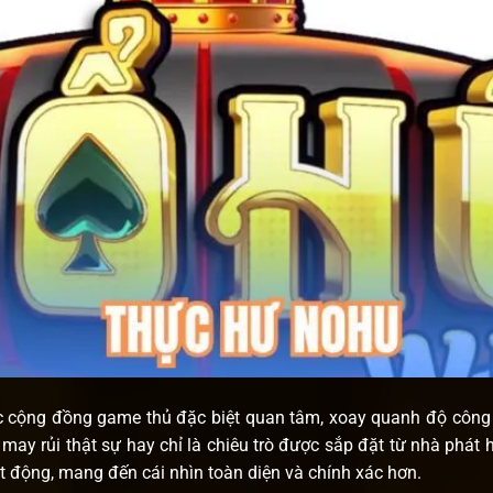
 cộng đồng game thủ đặc biệt quan tâm, xoay quanh độ công
ò may rủi thật sự hay chỉ là chiêu trò được sắp đặt từ nhà phát
t động, mang đến cái nhìn toàn diện và chính xác hơn.