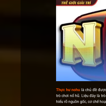
Thực hư nohu
là chủ đề được
trò chơi nổ hũ. Liệu đây là tr
hiểu rõ nguồn gốc, cơ chế hoạ