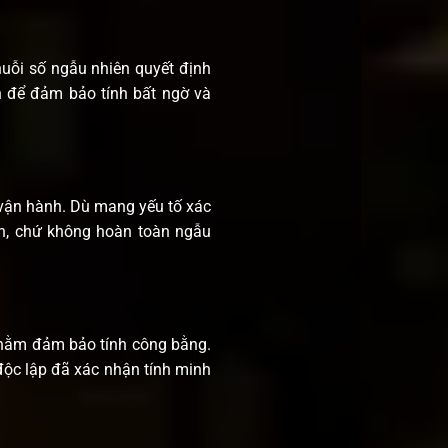
huỗi số ngẫu nhiên quyết định
n để đảm bảo tính bất ngờ và
à vận hành. Dù mang yếu tố xác
ận, chứ không hoàn toàn ngẫu
nhằm đảm bảo tính công bằng.
độc lập đã xác nhận tính minh