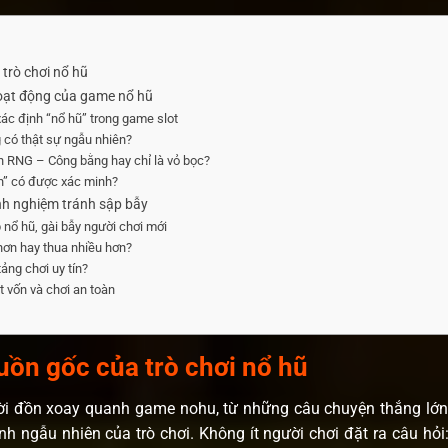
trò chơi nổ hũ
oạt động của game nổ hũ
ác định “nổ hũ” trong game slot
g có thật sự ngẫu nhiên?
n RNG – Công bằng hay chỉ là vỏ bọc?
n” có được xác minh?
inh nghiệm tránh sập bẫy
p nổ hũ, gài bẫy người chơi mới
hơn hay thua nhiều hơn?
ảng chơi uy tín?
 vốn và chơi an toàn
ồn gốc của trò chơi nổ hũ
lời đồn xoay quanh game nohu, từ những câu chuyện thắng lớn
nh ngẫu nhiên của trò chơi. Không ít người chơi đặt ra câu hỏi: