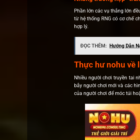
Phần lớn các vụ thắng lớn đều
từ hệ thống RNG có cơ chế chố
hợp lý.
ĐỌC THÊM:
Hướng Dẫn Nạ
Thực hư nohu về l
Nhiều người chơi truyền tai n
bẫy người chơi mới và các hình
của người chơi để móc túi ho