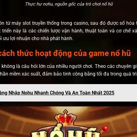
Thực hư nohu, nguồn gốc của trò chơi nổ hũ
n từ máy slot truyền thống trong casino, sau đó được số hóa 
 triển này là các chiến lược vận hành, thuật toán và cơ chế x
i ưu lợi nhuận cho nhà phát hành.
cách thức hoạt động của game nổ hũ
không là câu hỏi lớn của nhiều người chơi. Theo các chuyên gi
phần mềm xác suất, đảm bảo tính công bằng tối đa trong quá tr
ăng Nhập Nohu Nhanh Chóng Và An Toàn Nhất 2025