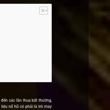
 đến các lần thua bất thường,
 liệu nổ hũ có phải là trò may