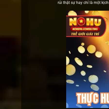
rủi thật sự hay chỉ là một kị