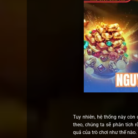
Tuy nhiên, hệ thống này còn 
theo, chúng ta sẽ phân tích 
quả của trò chơi như thế nào.