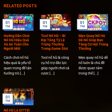
RELATED POSTS
01
01
01
Th8
Th8
Th8
Hướng Dẫn Chơi
Tool Nổ Hũ – Bí
Mẹo Quay Nổ Hũ
Nổ Hũ Hiệu Quả
Kíp Tăng Tỷ Lệ
Dễ Nổ Giúp Bạn
Và An Toàn Cho
Trúng Thưởng
Tăng Cơ Hội Trúng
Người Mới
Trong Game Slot
Thưởng
Cách chơi nổ hũ
Tool nổ hũ là công
Mẹo quay nổ hũ dễ
hiệu quả là yếu tố
cụ hỗ trợ đắc lực
nổ luôn là chủ đề
quan trọng để tận
giúp người chơi cá
được quan tâm
hưởng trò [...]
cược [...]
trong thế [...]
01
Th8
Nổ Hũ Là Gì?Tất