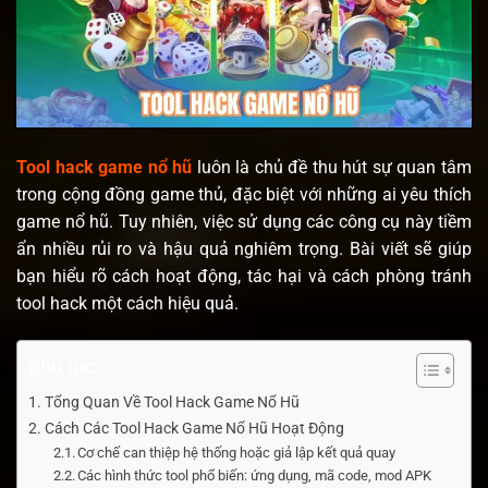
Tool hack game nổ hũ
luôn là chủ đề thu hút sự quan tâm
trong cộng đồng game thủ, đặc biệt với những ai yêu thích
game nổ hũ. Tuy nhiên, việc sử dụng các công cụ này tiềm
ẩn nhiều rủi ro và hậu quả nghiêm trọng. Bài viết sẽ giúp
bạn hiểu rõ cách hoạt động, tác hại và cách phòng tránh
tool hack một cách hiệu quả.
phụ lục
Tổng Quan Về Tool Hack Game Nổ Hũ
Cách Các Tool Hack Game Nổ Hũ Hoạt Động
Cơ chế can thiệp hệ thống hoặc giả lập kết quả quay
Các hình thức tool phổ biến: ứng dụng, mã code, mod APK