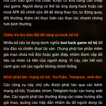
mà còn bao gồm mã code, script có khả năng can thiệp
vào game. Người dùng có thể tải ứng dụng hack hoặc cài
mod APK đã chỉnh sửa để dễ dàng thao tác, tự động quay,
đổi thưởng, thậm chí thực hiện các thao tác nhanh chóng
hơn bình thường.
Chiêu trò lừa đảo đội lốt công cụ hack nổ hũ
Nhiều kẻ xấu lợi dụng danh nghĩa
tool hack game nổ hũ
để
lừa đảo và chiếm đoạt tài sản. Chúng phát tán phần mềm
giả mạo chứa mã độc hoặc gián điệp, nhằm đánh cắp dữ
liệu cá nhân và tiền của người dùng. Vì vậy, cần hết sức
cảnh giác với các nguồn không chính thống.
Kênh phát tán: mạng xã hội, YouTube, Telegram, web đen
Các công cụ này chủ yếu được phát tán qua các kênh
mạng xã hội, Youtube, nhóm Telegram hoặc các trang web
đen. Các người phát tán thường dùng các video hướng dẫn
giả mạo, quảng cáo hấp dẫn nhằm dụ dỗ người dùng tải