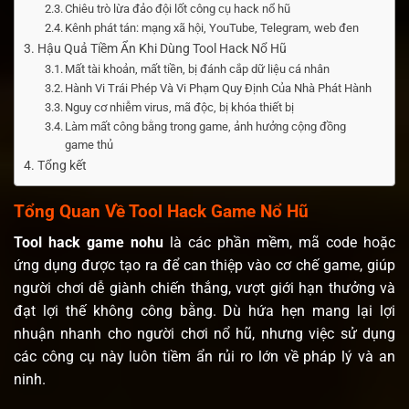
Chiêu trò lừa đảo đội lốt công cụ hack nổ hũ
Kênh phát tán: mạng xã hội, YouTube, Telegram, web đen
Hậu Quả Tiềm Ẩn Khi Dùng Tool Hack Nổ Hũ
Mất tài khoản, mất tiền, bị đánh cắp dữ liệu cá nhân
Hành Vi Trái Phép Và Vi Phạm Quy Định Của Nhà Phát Hành
Nguy cơ nhiễm virus, mã độc, bị khóa thiết bị
Làm mất công bằng trong game, ảnh hưởng cộng đồng
game thủ
Tổng kết
Tổng Quan Về Tool Hack Game Nổ Hũ
Tool hack game nohu
là các phần mềm, mã code hoặc
ứng dụng được tạo ra để can thiệp vào cơ chế game, giúp
người chơi dễ giành chiến thắng, vượt giới hạn thưởng và
đạt lợi thế không công bằng. Dù hứa hẹn mang lại lợi
nhuận nhanh cho người chơi nổ hũ, nhưng việc sử dụng
các công cụ này luôn tiềm ẩn rủi ro lớn về pháp lý và an
ninh.