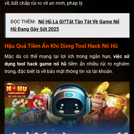
về, bất chấp rủi ro về an ninh, pháp lý.
ĐỌC THÊM:
Nổ Hũ Là Gì?Tất Tần Tật Về Game Nổ
Hũ Đang Gây Sốt 2025
Hậu Quả Tiềm Ẩn Khi Dùng Tool Hack Nổ Hũ
Mặc dù có thể mang lại lợi ích trong ngắn hạn,
việc sử
dụng tool hack game nổ hũ
tiềm ẩn nhiều rủi ro nghiêm
trọng, đặc biệt là về bảo mật thông tin và tài khoản.