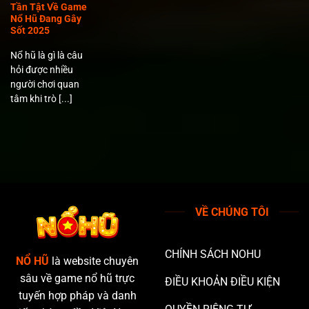
Tần Tật Về Game
Nổ Hũ Đang Gây
Sốt 2025
Nổ hũ là gì là câu
hỏi được nhiều
người chơi quan
tâm khi trò [...]
VỀ CHÚNG TÔI
CHÍNH SÁCH NOHU
NỔ HŨ
là website chuyên
sâu về game nổ hũ trực
ĐIỀU KHOẢN ĐIỀU KIỆN
tuyến hợp pháp và danh