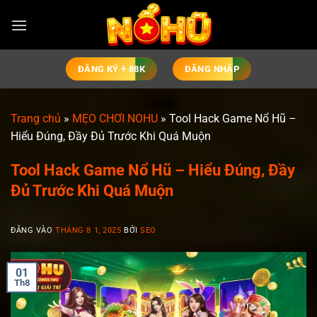
Bỏ
qua
nội
dung
ĐĂNG KÝ + 88K
ĐĂNG NHẬP
Trang chủ
»
MẸO CHƠI NOHU
»
Tool Hack Game Nổ Hũ –
Hiểu Đúng, Đầy Đủ Trước Khi Quá Muộn
Tool Hack Game Nổ Hũ – Hiểu Đúng, Đầy
Đủ Trước Khi Quá Muộn
ĐĂNG VÀO
THÁNG 8 1, 2025
BỞI
SEO
01
Th8