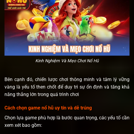
Kinh Nghiệm Và Mẹo Chơi Nổ Hũ
Bên cạnh đó, chiến lược chơi thông minh và tâm lý vững
vàng là yếu tố then chốt để duy trì sự ổn định và tăng khả
năng thắng lớn trong quá trình chơi
Cách chọn game nổ hũ uy tín và dễ trúng
Chọn lựa game phù hợp là bước quan trọng, các yếu tố cần
xem xét bao gồm: