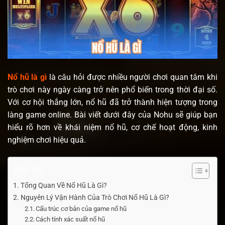
Nổ hũ là gì
là câu hỏi được nhiều người chơi quan tâm khi
trò chơi này ngày càng trở nên phổ biến trong thời đại số.
Với cơ hội thắng lớn, nổ hũ đã trở thành hiện tượng trong
làng game online. Bài viết dưới đây của Nohu sẽ giúp bạn
hiểu rõ hơn về khái niệm nổ hũ, cơ chế hoạt động, kinh
nghiệm chơi hiệu quả.
phụ lục
Tổng Quan Về Nổ Hũ Là Gì?
Nguyên Lý Vận Hành Của Trò Chơi Nổ Hũ Là Gì?
Cấu trúc cơ bản của game nổ hũ
Cách tính xác suất nổ hũ