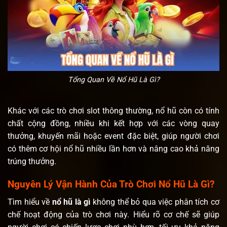
Tổng Quan Về Nổ Hũ Là Gì?
Khác với các trò chơi slot thông thường, nổ hũ còn có tính
chất cộng đồng, nhiều khi kết hợp với các vòng quay
thưởng, khuyến mãi hoặc event đặc biệt, giúp người chơi
có thêm cơ hội nổ hũ nhiều lần hơn và nâng cao khả năng
trúng thưởng.
Nguyên Lý Vận Hành Của Trò Chơi Nổ Hũ Là Gì?
Tìm hiểu về
nổ hũ là gì
không thể bỏ qua việc phân tích cơ
chế hoạt động của trò chơi này. Hiểu rõ cơ chế sẽ giúp