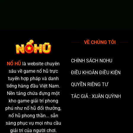
VỀ CHÚNG TÔI
CHÍNH SÁCH NOHU
NỔ HŨ
là website chuyên
sâu về game nổ hũ trực
ĐIỀU KHOẢN ĐIỀU KIỆN
tuyến hợp pháp và danh
QUYỀN RIÊNG TƯ
tiếng hàng đầu Việt Nam.
Nền tảng chứa đựng một
TÁC GIẢ : XUÂN QUỲNH
kho game giải trí phong
phú như nổ hũ đổi thưởng,
nổ hũ phong thần... sẵn
sàng phục vụ mọi nhu cầu
giải trí của người chơi.