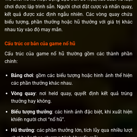
chơi được lập trình sẵn. Người chơi đặt cược và nhấn quay,
kết quả được xác định ngẫu nhiên. Các vòng quay chứa
biểu tượng, phần thưởng hoặc hũ thưởng với giá trị khác
nhau tùy vào độ may mắn.
Cấu trúc cơ bản của game nổ hũ
Cấu trúc của game nổ hũ thường gồm các thành phần
chính:
Bảng chơi
: gồm các biểu tượng hoặc hình ảnh thể hiện
các phần thưởng khác nhau.
Vòng quay
: nơi held quay, quyết định kết quả trúng
thưởng hay không.
Biểu tượng thưởng
: các hình ảnh đặc biệt, khi xuất hiện
khiến người chơi “nổ hũ”.
Hũ thưởng
: các phần thưởng lớn, tích lũy qua nhiều lượt