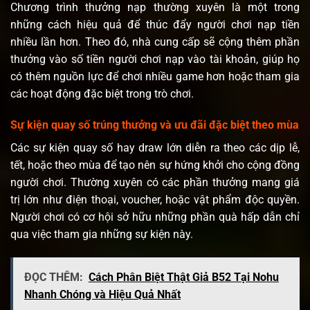
Chương trình thưởng nạp thường xuyên là một trong
những cách hiệu quả để thúc đẩy người chơi nạp tiền
nhiều lần hơn. Theo đó, nhà cung cấp sẽ cộng thêm phần
thưởng vào số tiền người chơi nạp vào tài khoản, giúp họ
có thêm nguồn lực để chơi nhiều game hơn hoặc tham gia
các hoạt động đặc biệt trong trò chơi.
Sự kiện quay số trúng thưởng và ưu đãi đặc biệt theo mùa
Các sự kiện quay số hay draw lớn diễn ra theo các dịp lễ,
tết, hoặc theo mùa để tạo nên sự hứng khởi cho cộng đồng
người chơi. Thường xuyên có các phần thưởng mang giá
trị lớn như điện thoại, voucher, hoặc vật phẩm độc quyền.
Người chơi có cơ hội sở hữu những phần quà hấp dẫn chỉ
qua việc tham gia những sự kiện này.
ĐỌC THÊM:
Cách Phân Biệt Thật Giả B52 Tại Nohu
Nhanh Chóng và Hiệu Quả Nhất