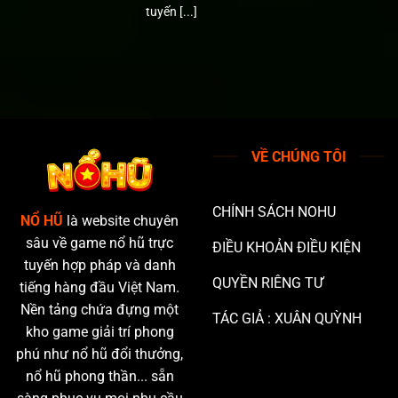
tuyến [...]
VỀ CHÚNG TÔI
CHÍNH SÁCH NOHU
NỔ HŨ
là website chuyên
sâu về game nổ hũ trực
ĐIỀU KHOẢN ĐIỀU KIỆN
tuyến hợp pháp và danh
QUYỀN RIÊNG TƯ
tiếng hàng đầu Việt Nam.
Nền tảng chứa đựng một
TÁC GIẢ : XUÂN QUỲNH
kho game giải trí phong
phú như nổ hũ đổi thưởng,
nổ hũ phong thần... sẵn