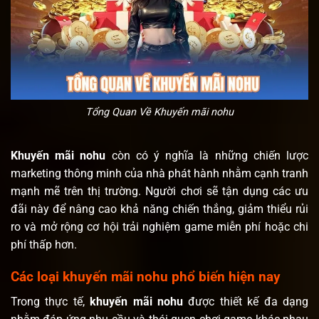
Tổng Quan Về Khuyến mãi nohu
Khuyến mãi nohu
còn có ý nghĩa là những chiến lược
marketing thông minh của nhà phát hành nhằm cạnh tranh
mạnh mẽ trên thị trường. Người chơi sẽ tận dụng các ưu
đãi này để nâng cao khả năng chiến thắng, giảm thiểu rủi
ro và mở rộng cơ hội trải nghiệm game miễn phí hoặc chi
phí thấp hơn.
Các loại khuyến mãi nohu phổ biến hiện nay
Trong thực tế,
khuyến mãi nohu
được thiết kế đa dạng