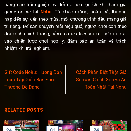
nâng cao trải nghiệm và tối đa hóa lợi ích khi tham gia
game online tại
Nohu
. Từ chào mừng, hoàn trả, thưởng
nạp đến sự kiện theo mùa, mỗi chương trình đều mang giá
trị riêng. Để săn khuyến mãi hiệu quả, người chơi cần theo
dõi kênh chính thống, nắm rõ điều kiện và kết hợp ưu đãi
vào chiến lược chơi hợp lý, đảm bảo an toàn và trách
nhiệm khi trải nghiệm.
Gift Code Nohu: Hướng Dẫn
Cách Phân Biệt Thật Giả
Toàn Tập Giúp Bạn Săn
Sunwin Chính Xác và An
Thưởng Dễ Dàng
Toàn Nhất Tại Nohu
RELATED POSTS
24
01
24