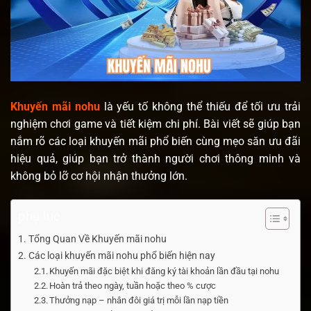
Khuyến mãi nohu
là yếu tố không thể thiếu để tối ưu trải
nghiệm chơi game và tiết kiệm chi phí. Bài viết sẽ giúp bạn
nắm rõ các loại khuyến mãi phổ biến cùng mẹo săn ưu đãi
hiệu quả, giúp bạn trở thành người chơi thông minh và
không bỏ lỡ cơ hội nhận thưởng lớn.
phụ lục
Tổng Quan Về Khuyến mãi nohu
Các loại khuyến mãi nohu phổ biến hiện nay
Khuyến mãi đặc biệt khi đăng ký tài khoản lần đầu tại nohu
Hoàn trả theo ngày, tuần hoặc theo % cược
Thưởng nạp – nhân đôi giá trị mỗi lần nạp tiền